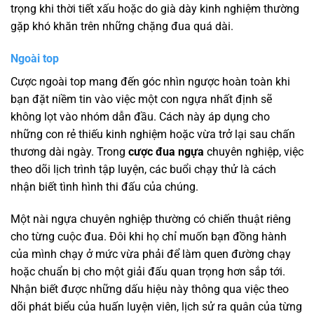
trọng khi thời tiết xấu hoặc do già dày kinh nghiệm thường
gặp khó khăn trên những chặng đua quá dài.
Ngoài top
Cược ngoài top mang đến góc nhìn ngược hoàn toàn khi
bạn đặt niềm tin vào việc một con ngựa nhất định sẽ
không lọt vào nhóm dẫn đầu. Cách này áp dụng cho
những con rẻ thiếu kinh nghiệm hoặc vừa trở lại sau chấn
thương dài ngày. Trong
cược đua ngựa
chuyên nghiệp, việc
theo dõi lịch trình tập luyện, các buổi chạy thử là cách
nhận biết tình hình thi đấu của chúng.
Một nài ngựa chuyên nghiệp thường có chiến thuật riêng
cho từng cuộc đua. Đôi khi họ chỉ muốn bạn đồng hành
của mình chạy ở mức vừa phải để làm quen đường chạy
hoặc chuẩn bị cho một giải đấu quan trọng hơn sắp tới.
Nhận biết được những dấu hiệu này thông qua việc theo
dõi phát biểu của huấn luyện viên, lịch sử ra quân của từng