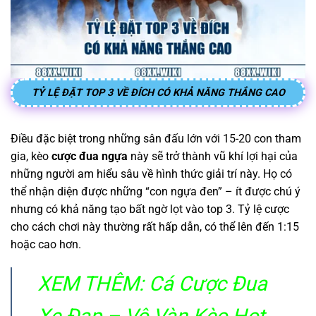
TỶ LỆ ĐẶT TOP 3 VỀ ĐÍCH CÓ KHẢ NĂNG THẮNG CAO
Điều đặc biệt trong những sân đấu lớn với 15-20 con tham
gia, kèo
cược đua ngựa
này sẽ trở thành vũ khí lợi hại của
những người am hiểu sâu về hình thức giải trí này. Họ có
thể nhận diện được những “con ngựa đen” – ít được chú ý
nhưng có khả năng tạo bất ngờ lọt vào top 3. Tỷ lệ cược
cho cách chơi này thường rất hấp dẫn, có thể lên đến 1:15
hoặc cao hơn.
XEM THÊM:
Cá Cược Đua