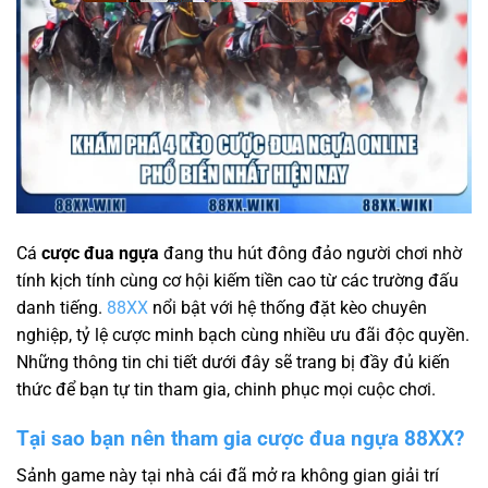
Cá
cược đua ngựa
đang thu hút đông đảo người chơi nhờ
tính kịch tính cùng cơ hội kiếm tiền cao từ các trường đấu
danh tiếng.
88XX
nổi bật với hệ thống đặt kèo chuyên
nghiệp, tỷ lệ cược minh bạch cùng nhiều ưu đãi độc quyền.
Những thông tin chi tiết dưới đây sẽ trang bị đầy đủ kiến
thức để bạn tự tin tham gia, chinh phục mọi cuộc chơi.
Tại sao bạn nên tham gia cược đua ngựa 88XX?
Sảnh game này tại nhà cái đã mở ra không gian giải trí