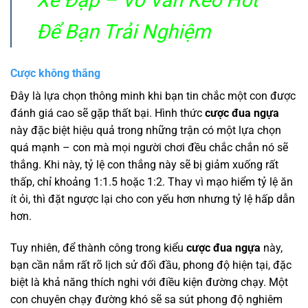
Xe Đạp – Vô Vàn Kèo Hot
Để Bạn Trải Nghiệm
Cược không thắng
Đây là lựa chọn thông minh khi bạn tin chắc một con được
đánh giá cao sẽ gặp thất bại. Hình thức
cược đua ngựa
này đặc biệt hiệu quả trong những trận có một lựa chọn
quá mạnh – con mà mọi người chơi đều chắc chắn nó sẽ
thắng. Khi này, tỷ lệ con thắng này sẽ bị giảm xuống rất
thấp, chỉ khoảng 1:1.5 hoặc 1:2. Thay vì mạo hiểm tỷ lệ ăn
ít ỏi, thì đặt ngược lại cho con yếu hơn nhưng tỷ lệ hấp dẫn
hơn.
Tuy nhiên, để thành công trong kiểu
cược đua ngựa
này,
bạn cần nắm rất rõ lịch sử đối đầu, phong độ hiện tại, đặc
biệt là khả năng thích nghi với điều kiện đường chạy. Một
con chuyên chạy đường khó sẽ sa sút phong độ nghiêm