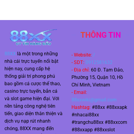
THÔNG TIN
88XX
là một trong những
- Website:
/
nhà cái trực tuyến nổi bật
- SDT:
0912581632
hiện nay, cung cấp hệ
- Địa chỉ:
60 Đ. Tam Đảo,
thống giải trí phong phú
Phường 15, Quận 10, Hồ
bao gồm cá cược thể thao,
Chí Minh, Vietnam
casino trực tuyến, bắn cá
- Email:
và slot game hiện đại. Với
88xxwiki@gmail.com
nền tảng công nghệ tiên
Hashtag:
#88xx #88xxapk
tiến, giao diện thân thiện và
#nhacai88xx
dịch vụ nạp rút nhanh
#trangchu88xx #88xxcom
chóng, 88XX mang đến
#88xxapp #88xxslot