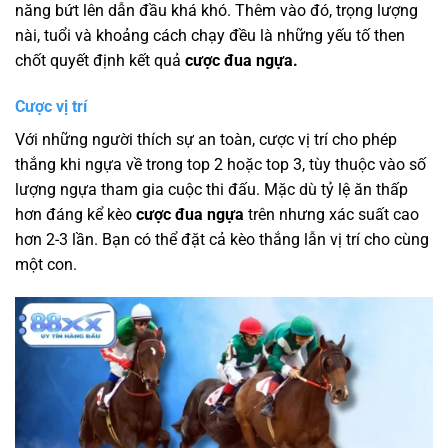
năng bứt lên dẫn đầu khá khó. Thêm vào đó, trọng lượng
nài, tuổi và khoảng cách chạy đều là những yếu tố then
chốt quyết định kết quả
cược đua ngựa.
Cược vị trí
Với những người thích sự an toàn, cược vị trí cho phép
thắng khi ngựa về trong top 2 hoặc top 3, tùy thuộc vào số
lượng ngựa tham gia cuộc thi đấu. Mặc dù tỷ lệ ăn thấp
hơn đáng kể kèo
cược đua ngựa
trên nhưng xác suất cao
hơn 2-3 lần. Bạn có thể đặt cả kèo thắng lẫn vị trí cho cùng
một con.