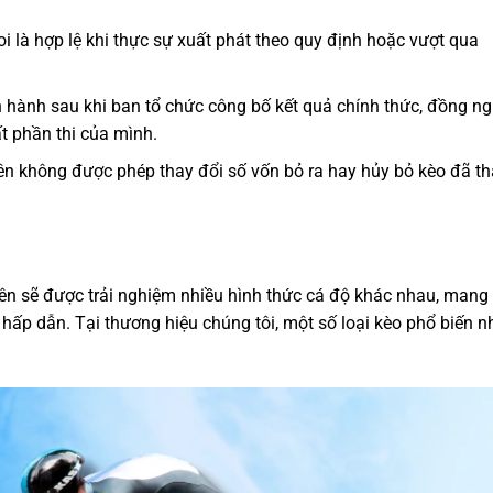
i là hợp lệ khi thực sự xuất phát theo quy định hoặc vượt qua
ến hành sau khi ban tổ chức công bố kết quả chính thức, đồng ng
ất phần thi của mình.
iên không được phép thay đổi số vốn bỏ ra hay hủy bỏ kèo đã t
iên sẽ được trải nghiệm nhiều hình thức cá độ khác nhau, mang
ấp dẫn. Tại thương hiệu chúng tôi, một số loại kèo phổ biến n