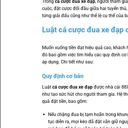
Trong
cá cược đua xe đạp
, người tham gi
cuộc, đặt cược đối đầu giữa hai tuyển thủ,
từng giải đấu cũng như thể lệ cụ thể của b
Luật cá cược đua xe đạp 
Muốn xuống tiền đạt hiệu quả cao, khách
đó bao gồm việc tìm hiểu các quy định cơ
áp dụng. Chi tiết như sau:
Quy định cơ bản
Luật
cá cược đua xe đạp
được nhà cái 88
như tạo sức hút cho người tham gia. Hệ th
quả đặt tiền, bao gồm:
Nếu chặng đua bị tạm hoãn trong khung 
tục diễn ra, mọi kèo đã đặt vẫn giữ ngu