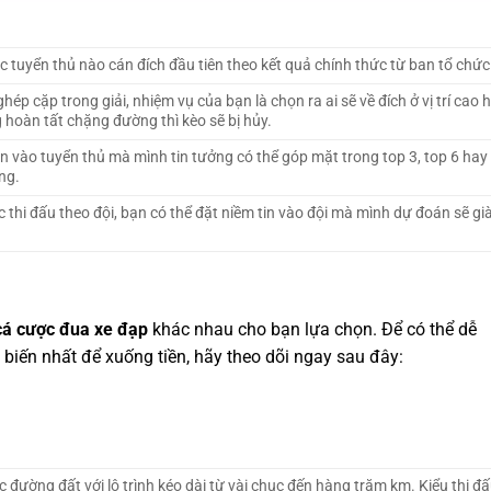
 tuyển thủ nào cán đích đầu tiên theo kết quả chính thức từ ban tổ chức
ép cặp trong giải, nhiệm vụ của bạn là chọn ra ai sẽ về đích ở vị trí cao 
 hoàn tất chặng đường thì kèo sẽ bị hủy.
n vào tuyển thủ mà mình tin tưởng có thể góp mặt trong top 3, top 6 hay
ng.
c thi đấu theo đội, bạn có thể đặt niềm tin vào đội mà mình dự đoán sẽ gi
cá cược đua xe đạp
khác nhau cho bạn lựa chọn. Để có thể dễ
biến nhất để xuống tiền, hãy theo dõi ngay sau đây:
 đường đất với lộ trình kéo dài từ vài chục đến hàng trăm km. Kiểu thi đ