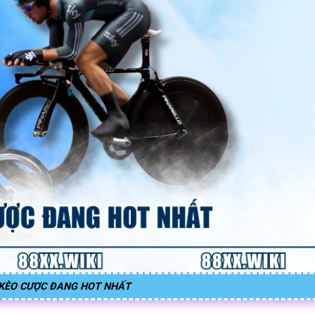
 KÈO CƯỢC ĐANG HOT NHẤT