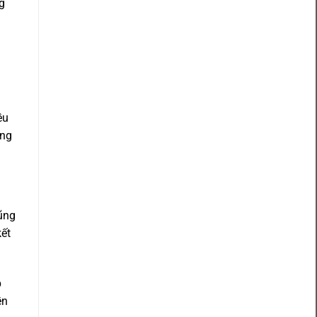
g
ều
ang
ũng
kết
p
ền