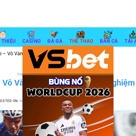
I THIỆU
CASINO
ĐÁ GÀ
THỂ THAO
BẮN CÁ
TẢI 
 – Vô Vàn Kèo Hot Để Bạn Trải Nghiệm
×
THỂ THAO
 Vô Vàn Kèo Hot Để Bạn Trải Nghiệm
POSTED ON
06/10/2025
BY
BEAR