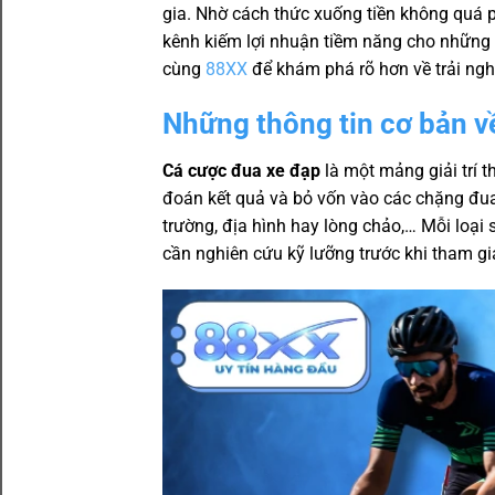
gia. Nhờ cách thức xuống tiền không quá p
kênh kiếm lợi nhuận tiềm năng cho những a
cùng
88XX
để khám phá rõ hơn về trải ngh
Những thông tin cơ bản về
Cá cược đua xe đạp
là một mảng giải trí 
đoán kết quả và bỏ vốn vào các chặng đu
trường, địa hình hay lòng chảo,… Mỗi loại 
cần nghiên cứu kỹ lưỡng trước khi tham gi