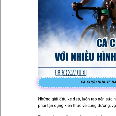
CÁ CƯỢC ĐUA XE ĐẠ
Những giải đấu xe đạp, luôn tạo nên sức h
phải tận dụng kiến thức về cung đường, vận