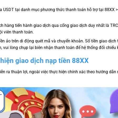
ua USDT tại danh mục phương thức thanh toán hỗ trợ tại 88XX
ch hàng tiến hành giao dịch qua cổng giao dịch duy nhất là TRC
 viên thanh toán.
tiền ảo trên di động quét mã và chuyển khoản. Số tiền giao dịc
vui lòng chụp lại biên nhận thanh toán để hệ thống đối chiếu k
 hiện giao dịch nạp tiền 88XX
iễn ra thuận lợi, ngoài việc thực hiện chính xác theo hướng dẫn 