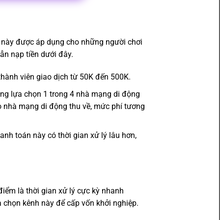
ức này được áp dụng cho những người chơi
dẫn nạp tiền dưới đây.
 thành viên giao dịch từ 50K đến 500K.
òng lựa chọn 1 trong 4 nhà mạng di động
do nhà mạng di động thu về, mức phí tương
anh toán này có thời gian xử lý lâu hơn,
iểm là thời gian xử lý cực kỳ nhanh
a chọn kênh này để cấp vốn khởi nghiệp.