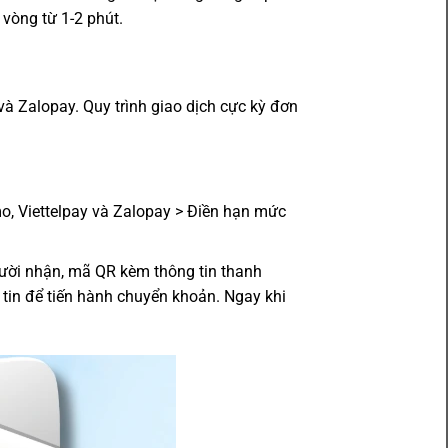
 vòng từ 1-2 phút.
và Zalopay. Quy trình giao dịch cực kỳ đơn
mo, Viettelpay và Zalopay > Điền hạn mức
gười nhận, mã QR kèm thông tin thanh
 tin để tiến hành chuyển khoản. Ngay khi