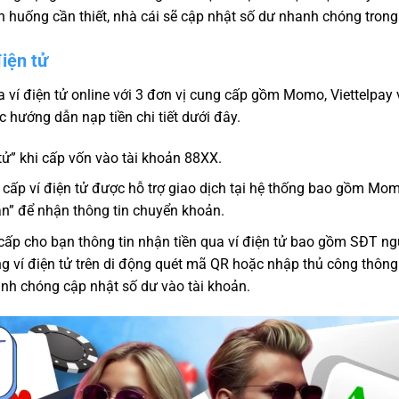
nh huống cần thiết, nhà cái sẽ cập nhật số dư nhanh chóng trong
iện tử
a ví điện tử online với 3 đơn vị cung cấp gồm Momo, Viettelpay 
c hướng dẫn nạp tiền chi tiết dưới đây.
tử” khi cấp vốn vào tài khoản 88XX.
 cấp ví điện tử được hỗ trợ giao dịch tại hệ thống bao gồm Mo
ận” để nhận thông tin chuyển khoản.
cấp cho bạn thông tin nhận tiền qua ví điện tử bao gồm SĐT n
ng ví điện tử trên di động quét mã QR hoặc nhập thủ công thông
anh chóng cập nhật số dư vào tài khoản.