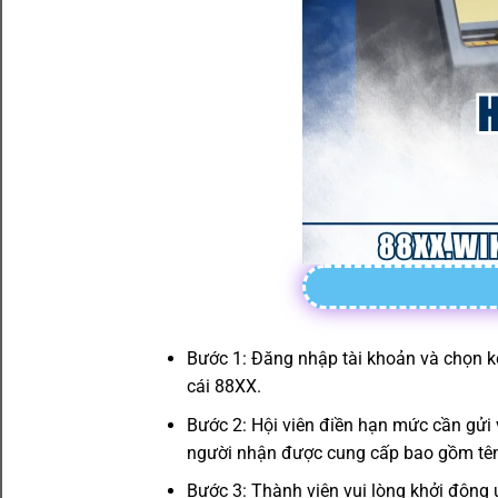
Bước 1: Đăng nhập tài khoản và chọn k
cái 88XX.
Bước 2: Hội viên điền hạn mức cần gửi 
người nhận được cung cấp bao gồm tên 
Bước 3: Thành viên vui lòng khởi động 