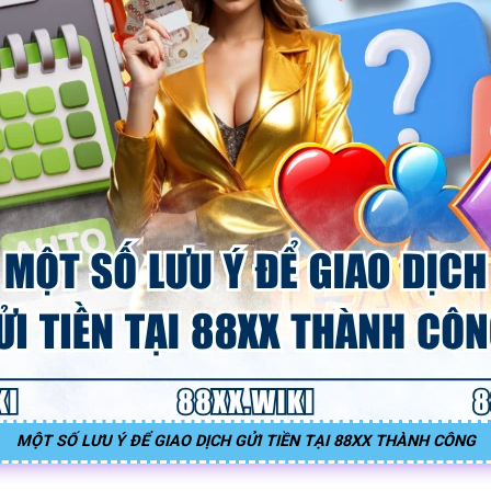
MỘT SỐ LƯU Ý ĐỂ GIAO DỊCH GỬI TIỀN TẠI 88XX THÀNH CÔNG