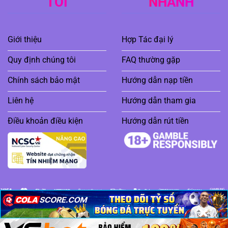
TÔI
NHANH
Giới thiệu
Hợp Tác đại lý
Quy định chúng tôi
FAQ thường gặp
Chính sách bảo mật
Hướng dẫn nạp tiền
Liên hệ
Hướng dẫn tham gia
Điều khoản điều kiện
Hướng dẫn rút tiền
×
×
×
Copyright 2026 ©
88XX | UY TÍN HÀNG ĐẦU