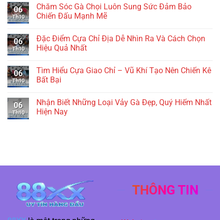
Chăm Sóc Gà Chọi Luôn Sung Sức Đảm Bảo
06
Chiến Đấu Mạnh Mẽ
Th10
Đặc Điểm Cựa Chỉ Địa Dễ Nhìn Ra Và Cách Chọn
06
Hiệu Quả Nhất
Th10
Tìm Hiểu Cựa Giao Chỉ – Vũ Khí Tạo Nên Chiến Kê
06
Bất Bại
Th10
Nhận Biết Những Loại Vảy Gà Đẹp, Quý Hiếm Nhất
06
Hiện Nay
Th10
THÔNG TIN