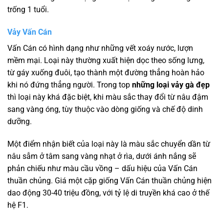
trống 1 tuổi.
Vảy Vấn Cán
Vấn Cán có hình dạng như những vết xoáy nước, lượn
mềm mại. Loại này thường xuất hiện dọc theo sống lưng,
từ gáy xuống đuôi, tạo thành một đường thẳng hoàn hảo
khi nó đứng thẳng người. Trong top
những loại vảy gà đẹp
thì loại này khá đặc biệt, khi màu sắc thay đổi từ nâu đậm
sang vàng óng, tùy thuộc vào dòng giống và chế độ dinh
dưỡng.
Một điểm nhận biết của loại này là màu sắc chuyển dần từ
nâu sẫm ở tâm sang vàng nhạt ở rìa, dưới ánh nắng sẽ
phản chiếu như màu cầu vồng – dấu hiệu của Vấn Cán
thuần chủng. Giá một cặp giống Vấn Cán thuần chủng hiện
dao động 30-40 triệu đồng, với tỷ lệ di truyền khá cao ở thế
hệ F1.