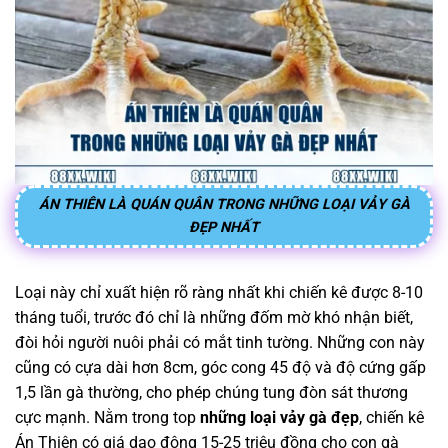
ÁN THIÊN LÀ QUÁN QUÂN TRONG NHỮNG LOẠI VẢY GÀ
ĐẸP NHẤT
Loại này chỉ xuất hiện rõ ràng nhất khi chiến kê được 8-10
tháng tuổi, trước đó chỉ là những đốm mờ khó nhận biết,
đòi hỏi người nuôi phải có mắt tinh tường. Những con này
cũng có cựa dài hơn 8cm, góc cong 45 độ và độ cứng gấp
1,5 lần gà thường, cho phép chúng tung đòn sát thương
cực mạnh. Nằm trong top
những loại vảy gà đẹp
, chiến kê
Án Thiên có giá dao động 15-25 triệu đồng cho con gà