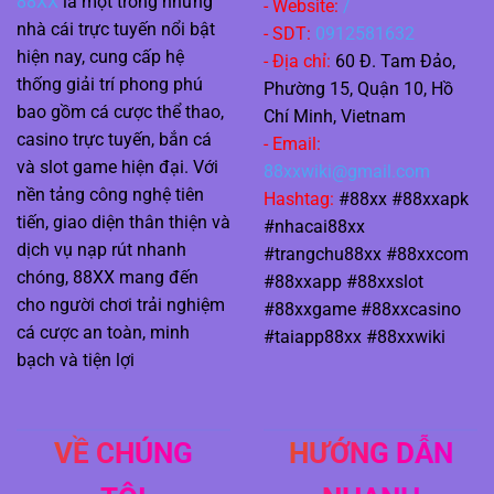
88XX
là một trong những
- Website:
/
nhà cái trực tuyến nổi bật
- SDT:
0912581632
hiện nay, cung cấp hệ
- Địa chỉ:
60 Đ. Tam Đảo,
thống giải trí phong phú
Phường 15, Quận 10, Hồ
bao gồm cá cược thể thao,
Chí Minh, Vietnam
casino trực tuyến, bắn cá
- Email:
và slot game hiện đại. Với
88xxwiki@gmail.com
nền tảng công nghệ tiên
Hashtag:
#88xx #88xxapk
tiến, giao diện thân thiện và
#nhacai88xx
dịch vụ nạp rút nhanh
#trangchu88xx #88xxcom
chóng, 88XX mang đến
#88xxapp #88xxslot
cho người chơi trải nghiệm
#88xxgame #88xxcasino
cá cược an toàn, minh
#taiapp88xx #88xxwiki
bạch và tiện lợi
VỀ CHÚNG
HƯỚNG DẪN