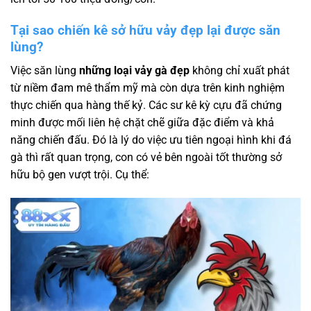
Tại sao chiến kê sở hữu vảy đẹp lại được săn
lùng?
Việc săn lùng
những loại vảy gà đẹp
không chỉ xuất phát
từ niềm đam mê thẩm mỹ mà còn dựa trên kinh nghiệm
thực chiến qua hàng thế kỷ. Các sư kê kỳ cựu đã chứng
minh được mối liên hệ chặt chẽ giữa đặc điểm và khả
năng chiến đấu. Đó là lý do việc ưu tiên ngoại hình khi đá
gà thì rất quan trọng, con có vẻ bên ngoài tốt thường sở
hữu bộ gen vượt trội. Cụ thể: