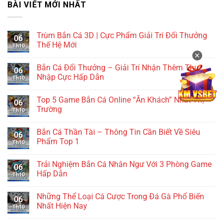
BÀI VIẾT MỚI NHẤT
Trùm Bắn Cá 3D | Cực Phẩm Giải Trí Đổi Thưởng
06
Thế Hệ Mới
Th10
✕
Bắn Cá Đổi Thưởng – Giải Trí Nhận Thêm Thu
06
Nhập Cực Hấp Dẫn
Th10
Top 5 Game Bắn Cá Online “Ăn Khách” Nhất Thị
06
Trường
Th10
Bắn Cá Thần Tài – Thông Tin Cần Biết Về Siêu
06
Phẩm Top 1
Th10
Trải Nghiệm Bắn Cá Nhân Ngư Với 3 Phòng Game
06
Hấp Dẫn
Th10
Những Thể Loại Cá Cược Trong Đá Gà Phổ Biến
06
Nhất Hiện Nay
Th10