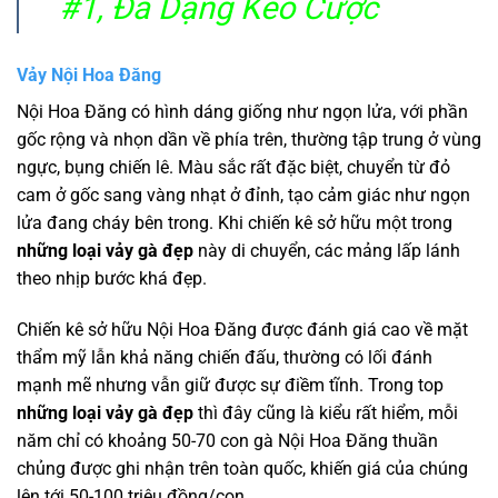
#1, Đa Dạng Kèo Cược
Vảy Nội Hoa Đăng
Nội Hoa Đăng có hình dáng giống như ngọn lửa, với phần
gốc rộng và nhọn dần về phía trên, thường tập trung ở vùng
ngực, bụng chiến lê. Màu sắc rất đặc biệt, chuyển từ đỏ
cam ở gốc sang vàng nhạt ở đỉnh, tạo cảm giác như ngọn
lửa đang cháy bên trong. Khi chiến kê sở hữu một trong
những loại vảy gà đẹp
này di chuyển, các mảng lấp lánh
theo nhịp bước khá đẹp.
Chiến kê sở hữu Nội Hoa Đăng được đánh giá cao về mặt
thẩm mỹ lẫn khả năng chiến đấu, thường có lối đánh
mạnh mẽ nhưng vẫn giữ được sự điềm tĩnh. Trong top
những loại vảy gà đẹp
thì đây cũng là kiểu rất hiểm, mỗi
năm chỉ có khoảng 50-70 con gà Nội Hoa Đăng thuần
chủng được ghi nhận trên toàn quốc, khiến giá của chúng
lên tới 50-100 triệu đồng/con.