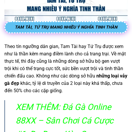
TAM TÀI, TỨ TRỤ MANG NHIỀU Ý NGHĨA TINH THẦN
Theo tín ngưỡng dân gian, Tam Tài hay Tứ Trụ được xem
như là thần kêm mang điềm lành cho cả trang trại. Về mặt
thực tế, thì đây cũng là những dòng sở hữu bộ gen vượt
trội khi có thể trạng cực tốt, sức bền vượt trội và tinh thần
chiến đấu cao. Không như các dòng sở hữu
những loại vảy
gà đẹp
khác, tỷ lệ di truyền của 2 loại này khá thấp, chưa
đến 50% cho các cặp giống.
XEM THÊM:
Đá Gà Online
88XX – Sân Chơi Cá Cược