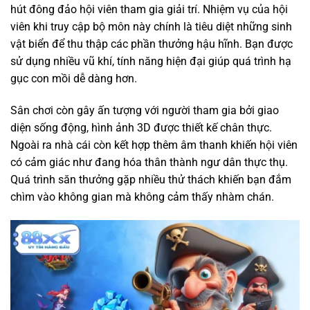
hút đông đảo hội viên tham gia giải trí. Nhiệm vụ của hội
viên khi truy cập bộ môn này chính là tiêu diệt những sinh
vật biển để thu thập các phần thưởng hậu hĩnh. Bạn được
sử dụng nhiều vũ khí, tính năng hiện đại giúp quá trình hạ
gục con mồi dễ dàng hơn.
Sân chơi còn gây ấn tượng với người tham gia bởi giao
diện sống động, hình ảnh 3D được thiết kế chân thực.
Ngoài ra nhà cái còn kết hợp thêm âm thanh khiến hội viên
có cảm giác như đang hóa thân thành ngư dân thực thụ.
Quá trình săn thưởng gặp nhiều thử thách khiến bạn đắm
chìm vào không gian mà không cảm thấy nhàm chán.