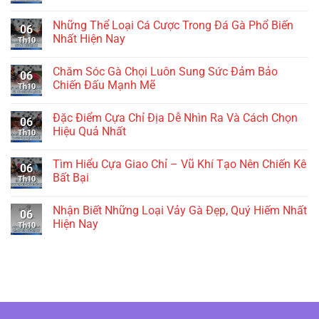
Những Thể Loại Cá Cược Trong Đá Gà Phổ Biến
06
Nhất Hiện Nay
Th10
Chăm Sóc Gà Chọi Luôn Sung Sức Đảm Bảo
06
Chiến Đấu Mạnh Mẽ
Th10
Đặc Điểm Cựa Chỉ Địa Dễ Nhìn Ra Và Cách Chọn
06
Hiệu Quả Nhất
Th10
Tìm Hiểu Cựa Giao Chỉ – Vũ Khí Tạo Nên Chiến Kê
06
Bất Bại
Th10
Nhận Biết Những Loại Vảy Gà Đẹp, Quý Hiếm Nhất
06
Hiện Nay
Th10