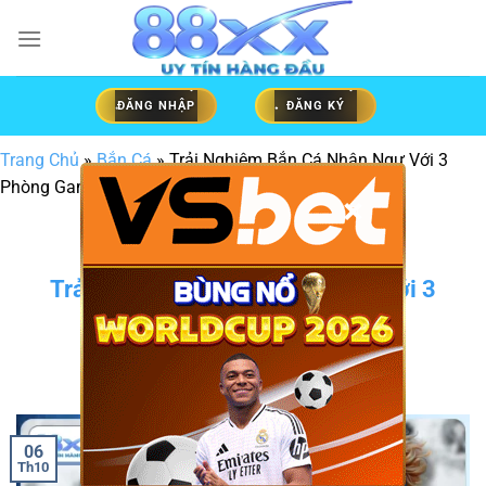
Skip
to
content
ĐĂNG NHẬP
ĐĂNG KÝ
Trang Chủ
»
Bắn Cá
»
Trải Nghiệm Bắn Cá Nhân Ngư Với 3
Phòng Game Hấp Dẫn
×
BẮN CÁ
Trải Nghiệm Bắn Cá Nhân Ngư Với 3
Phòng Game Hấp Dẫn
POSTED ON
06/10/2025
BY
BEAR
06
Th10