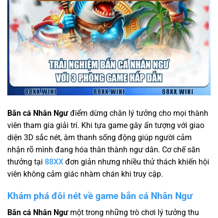
Bắn cá Nhân Ngư
điểm dừng chân lý tưởng cho mọi thành
viên tham gia giải trí. Khi tựa game gây ấn tượng với giao
diện 3D sắc nét, âm thanh sống động giúp người cảm
nhận rõ mình đang hóa thân thành ngư dân. Cơ chế săn
thưởng tại
88XX
đơn giản nhưng nhiều thử thách khiến hội
viên không cảm giác nhàm chán khi truy cập.
Khám phá đôi nét về game bắn cá Nhân Ngư
Bắn cá Nhân Ngư
một trong những trò chơi lý tưởng thu