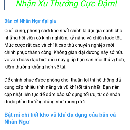
Nhận Xu Thưởng Cực Đậm!
Bắn cá Nhân Ngư đại gia
Cuối cùng, phòng chơi khó nhất chính là đại gia dành cho
những hội viên có kinh nghiệm, kỹ năng và chiến lược tốt.
Mức cược rất cao và chỉ ít cao thủ chuyên nghiệp mới
chinh phục thành công. Không gian đại dương này sở hữu
vô vàn boss đặc biệt điều này giúp bạn săn mồi thú vị hơn,
kiếm thưởng khủng hơn về túi.
Để chinh phục được phòng chơi thuận lợi thì hệ thống đã
cung cấp nhiều tính năng và vũ khí tối tân nhất. Bạn nên
cập nhật liên tục để đảm bảo sử dụng tối ưu, từ đó nhận
được phần thưởng đúng như mong đợi.
Bật mí chi tiết kho vũ khí đa dạng của bắn cá
Nhân Ngư