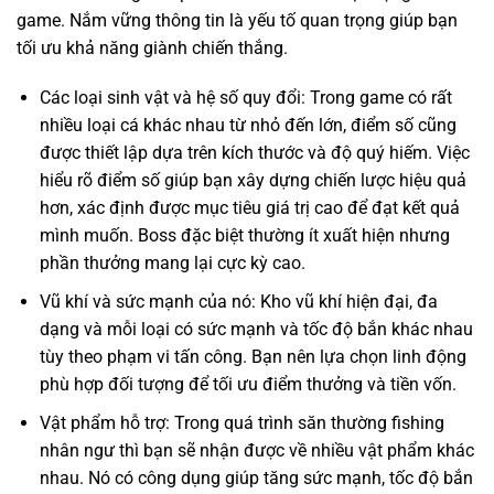
game. Nắm vững thông tin là yếu tố quan trọng giúp bạn
tối ưu khả năng giành chiến thắng.
Các loại sinh vật và hệ số quy đổi: Trong game có rất
nhiều loại cá khác nhau từ nhỏ đến lớn, điểm số cũng
được thiết lập dựa trên kích thước và độ quý hiếm. Việc
hiểu rõ điểm số giúp bạn xây dựng chiến lược hiệu quả
hơn, xác định được mục tiêu giá trị cao để đạt kết quả
mình muốn. Boss đặc biệt thường ít xuất hiện nhưng
phần thưởng mang lại cực kỳ cao.
Vũ khí và sức mạnh của nó: Kho vũ khí hiện đại, đa
dạng và mỗi loại có sức mạnh và tốc độ bắn khác nhau
tùy theo phạm vi tấn công. Bạn nên lựa chọn linh động
phù hợp đối tượng để tối ưu điểm thưởng và tiền vốn.
Vật phẩm hỗ trợ: Trong quá trình săn thường fishing
nhân ngư thì bạn sẽ nhận được về nhiều vật phẩm khác
nhau. Nó có công dụng giúp tăng sức mạnh, tốc độ bắn