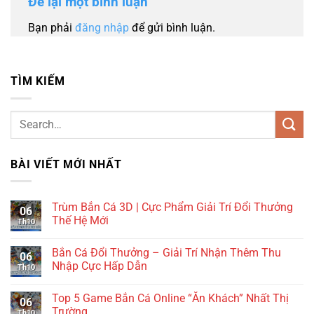
Để lại một bình luận
Bạn phải
đăng nhập
để gửi bình luận.
TÌM KIẾM
BÀI VIẾT MỚI NHẤT
Trùm Bắn Cá 3D | Cực Phẩm Giải Trí Đổi Thưởng
06
Thế Hệ Mới
Th10
Bắn Cá Đổi Thưởng – Giải Trí Nhận Thêm Thu
06
Nhập Cực Hấp Dẫn
Th10
Top 5 Game Bắn Cá Online “Ăn Khách” Nhất Thị
06
Trường
Th10