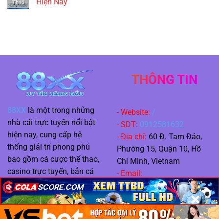
Hiện Nay
Th10
THÔNG TIN
88XX
là một trong những
- Website:
/
nhà cái trực tuyến nổi bật
- SDT:
0912581632
hiện nay, cung cấp hệ
- Địa chỉ:
60 Đ. Tam Đảo,
thống giải trí phong phú
Phường 15, Quận 10, Hồ
bao gồm cá cược thể thao,
Chí Minh, Vietnam
casino trực tuyến, bắn cá
- Email:
và slot game hiện đại. Với
88xxwiki@gmail.com
×
×
×
nền tảng công nghệ tiên
Hashtag:
#88xx #88xxapk
tiến, giao diện thân thiện và
#nhacai88xx