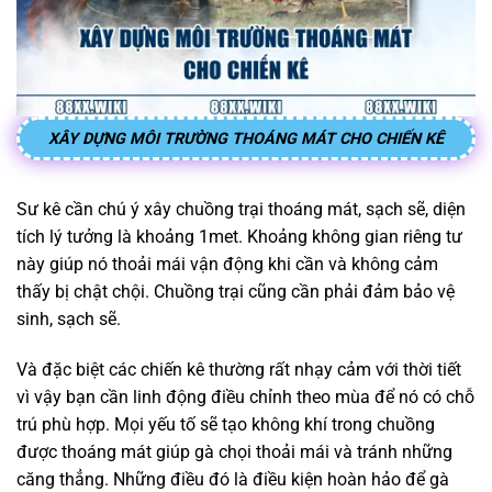
XÂY DỰNG MÔI TRƯỜNG THOÁNG MÁT CHO CHIẾN KÊ
Sư kê cần chú ý xây chuồng trại thoáng mát, sạch sẽ, diện
tích lý tưởng là khoảng 1met. Khoảng không gian riêng tư
này giúp nó thoải mái vận động khi cần và không cảm
thấy bị chật chội. Chuồng trại cũng cần phải đảm bảo vệ
sinh, sạch sẽ.
Và đặc biệt các chiến kê thường rất nhạy cảm với thời tiết
vì vậy bạn cần linh động điều chỉnh theo mùa để nó có chỗ
trú phù hợp. Mọi yếu tố sẽ tạo không khí trong chuồng
được thoáng mát giúp gà chọi thoải mái và tránh những
căng thẳng. Những điều đó là điều kiện hoàn hảo để gà