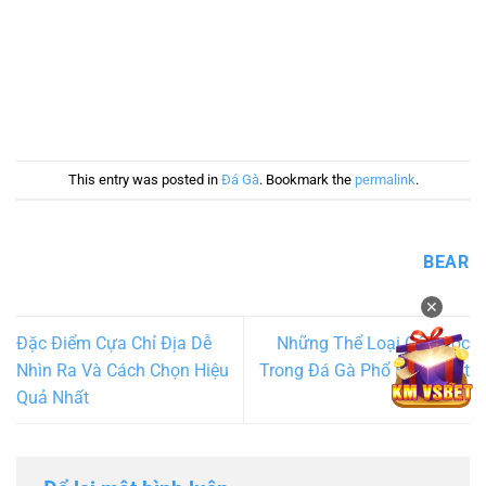
This entry was posted in
Đá Gà
. Bookmark the
permalink
.
BEAR
✕
Đặc Điểm Cựa Chỉ Địa Dễ
Những Thể Loại Cá Cược
Nhìn Ra Và Cách Chọn Hiệu
Trong Đá Gà Phổ Biến Nhất
Quả Nhất
Hiện Nay