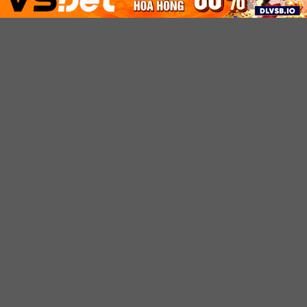
dịch vụ nạp rút nhanh
#trangchu88xx #88xxcom
chóng, 88XX mang đến
#88xxapp #88xxslot
cho người chơi trải nghiệm
#88xxgame #88xxcasino
cá cược an toàn, minh
#taiapp88xx #88xxwiki
bạch và tiện lợi
VỀ CHÚNG
HƯỚNG DẪN
TÔI
NHANH
Giới thiệu
Hợp Tác đại lý
Quy định chúng tôi
FAQ thường gặp
Chính sách bảo mật
Hướng dẫn nạp tiền
Liên hệ
Hướng dẫn tham gia