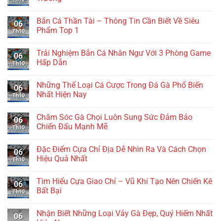
Bắn Cá Thần Tài – Thông Tin Cần Biết Về Siêu
06
Phẩm Top 1
Th10
Trải Nghiệm Bắn Cá Nhân Ngư Với 3 Phòng Game
06
Hấp Dẫn
Th10
Những Thể Loại Cá Cược Trong Đá Gà Phổ Biến
06
Nhất Hiện Nay
Th10
Chăm Sóc Gà Chọi Luôn Sung Sức Đảm Bảo
06
Chiến Đấu Mạnh Mẽ
Th10
Đặc Điểm Cựa Chỉ Địa Dễ Nhìn Ra Và Cách Chọn
06
Hiệu Quả Nhất
Th10
Tìm Hiểu Cựa Giao Chỉ – Vũ Khí Tạo Nên Chiến Kê
06
Bất Bại
Th10
Nhận Biết Những Loại Vảy Gà Đẹp, Quý Hiếm Nhất
06