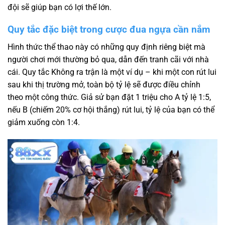
đội sẽ giúp bạn có lợi thế lớn.
Quy tắc đặc biệt trong cược đua ngựa cần nắm
Hình thức thể thao này có những quy định riêng biệt mà
người chơi mới thường bỏ qua, dẫn đến tranh cãi với nhà
cái. Quy tắc Không ra trận là một ví dụ – khi một con rút lui
sau khi thị trường mở, toàn bộ tỷ lệ sẽ được điều chỉnh
theo một công thức. Giả sử bạn đặt 1 triệu cho A tỷ lệ 1:5,
nếu B (chiếm 20% cơ hội thắng) rút lui, tỷ lệ của bạn có thể
giảm xuống còn 1:4.