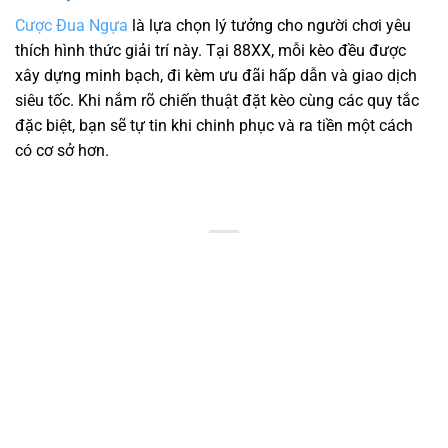
Cược Đua Ngựa
là lựa chọn lý tưởng cho người chơi yêu
thích hình thức giải trí này. Tại 88XX, mỗi kèo đều được
xây dựng minh bạch, đi kèm ưu đãi hấp dẫn và giao dịch
siêu tốc. Khi nắm rõ chiến thuật đặt kèo cùng các quy tắc
đặc biệt, bạn sẽ tự tin khi chinh phục và ra tiền một cách
có cơ sở hơn.