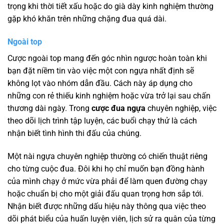
trọng khi thời tiết xấu hoặc do già dày kinh nghiệm thường
gặp khó khăn trên những chặng đua quá dài.
Ngoài top
Cược ngoài top mang đến góc nhìn ngược hoàn toàn khi
bạn đặt niềm tin vào việc một con ngựa nhất định sẽ
không lọt vào nhóm dẫn đầu. Cách này áp dụng cho
những con rẻ thiếu kinh nghiệm hoặc vừa trở lại sau chấn
thương dài ngày. Trong
cược đua ngựa
chuyên nghiệp, việc
theo dõi lịch trình tập luyện, các buổi chạy thử là cách
nhận biết tình hình thi đấu của chúng.
Một nài ngựa chuyên nghiệp thường có chiến thuật riêng
cho từng cuộc đua. Đôi khi họ chỉ muốn bạn đồng hành
của mình chạy ở mức vừa phải để làm quen đường chạy
hoặc chuẩn bị cho một giải đấu quan trọng hơn sắp tới.
Nhận biết được những dấu hiệu này thông qua việc theo
dõi phát biểu của huấn luyện viên, lịch sử ra quân của từng