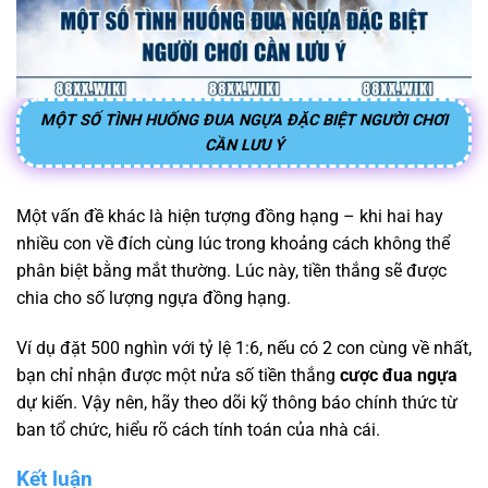
MỘT SỐ TÌNH HUỐNG ĐUA NGỰA ĐẶC BIỆT NGƯỜI CHƠI
CẦN LƯU Ý
Một vấn đề khác là hiện tượng đồng hạng – khi hai hay
nhiều con về đích cùng lúc trong khoảng cách không thể
phân biệt bằng mắt thường. Lúc này, tiền thắng sẽ được
chia cho số lượng ngựa đồng hạng.
Ví dụ đặt 500 nghìn với tỷ lệ 1:6, nếu có 2 con cùng về nhất,
bạn chỉ nhận được một nửa số tiền thắng
cược đua ngựa
dự kiến. Vậy nên, hãy theo dõi kỹ thông báo chính thức từ
ban tổ chức, hiểu rõ cách tính toán của nhà cái.
Kết luận