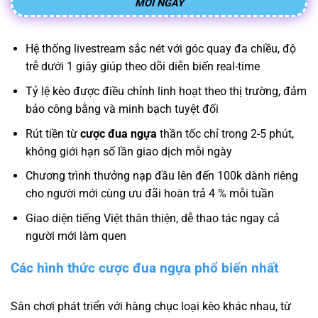
MỖI NGÀY
Hệ thống livestream sắc nét với góc quay đa chiều, độ
trễ dưới 1 giây giúp theo dõi diễn biến real-time
Tỷ lệ kèo được điều chỉnh linh hoạt theo thị trường, đảm
bảo công bằng và minh bạch tuyệt đối
Rút tiền từ
cược đua ngựa
thần tốc chỉ trong 2-5 phút,
không giới hạn số lần giao dịch mỗi ngày
Chương trình thưởng nạp đầu lên đến 100k dành riêng
cho người mới cùng ưu đãi hoàn trả 4 % mỗi tuần
Giao diện tiếng Việt thân thiện, dễ thao tác ngay cả
người mới làm quen
Các hình thức cược đua ngựa phổ biến nhất
Sân chơi phát triển với hàng chục loại kèo khác nhau, từ