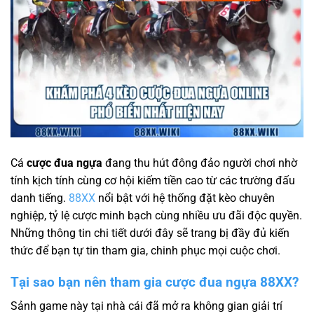
Cá
cược đua ngựa
đang thu hút đông đảo người chơi nhờ
tính kịch tính cùng cơ hội kiếm tiền cao từ các trường đấu
danh tiếng.
88XX
nổi bật với hệ thống đặt kèo chuyên
nghiệp, tỷ lệ cược minh bạch cùng nhiều ưu đãi độc quyền.
Những thông tin chi tiết dưới đây sẽ trang bị đầy đủ kiến
thức để bạn tự tin tham gia, chinh phục mọi cuộc chơi.
Tại sao bạn nên tham gia cược đua ngựa 88XX?
Sảnh game này tại nhà cái đã mở ra không gian giải trí