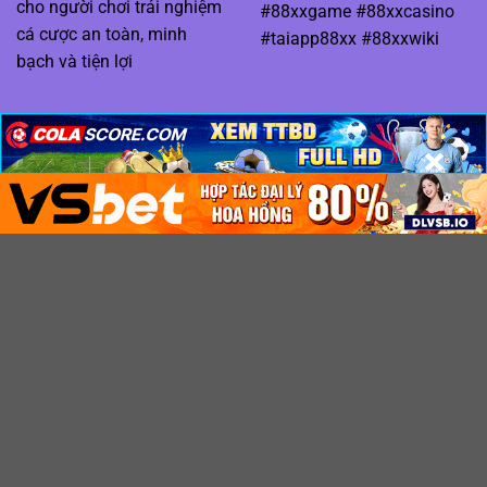
cho người chơi trải nghiệm
#88xxgame #88xxcasino
cá cược an toàn, minh
#taiapp88xx #88xxwiki
bạch và tiện lợi
VỀ CHÚNG
HƯỚNG DẪN
×
×
×
TÔI
NHANH
Giới thiệu
Hợp Tác đại lý
Quy định chúng tôi
FAQ thường gặp
Chính sách bảo mật
Hướng dẫn nạp tiền
Liên hệ
Hướng dẫn tham gia
Điều khoản điều kiện
Hướng dẫn rút tiền