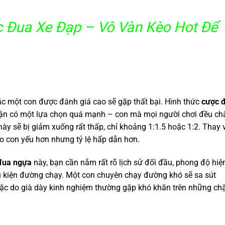
 Đua Xe Đạp – Vô Vàn Kèo Hot Để
ắc một con được đánh giá cao sẽ gặp thất bại. Hình thức
cược 
trận có một lựa chọn quá mạnh – con mà mọi người chơi đều ch
này sẽ bị giảm xuống rất thấp, chỉ khoảng 1:1.5 hoặc 1:2. Thay v
cho con yếu hơn nhưng tỷ lệ hấp dẫn hơn.
đua ngựa
này, bạn cần nắm rất rõ lịch sử đối đầu, phong độ hiệ
iều kiện đường chạy. Một con chuyên chạy đường khó sẽ sa sút
hoặc do già dày kinh nghiệm thường gặp khó khăn trên những ch