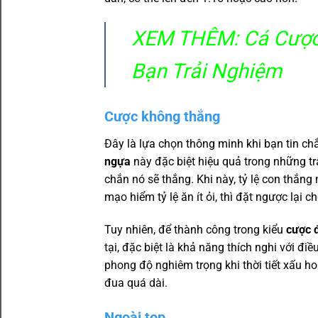
XEM THÊM:
Cá Cược
Bạn Trải Nghiệm
Cược không thắng
Đây là lựa chọn thông minh khi bạn tin ch
ngựa
này đặc biệt hiệu quả trong những 
chắn nó sẽ thắng. Khi này, tỷ lệ con thắng 
mạo hiểm tỷ lệ ăn ít ỏi, thì đặt ngược lại 
Tuy nhiên, để thành công trong kiểu
cược 
tại, đặc biệt là khả năng thích nghi với đ
phong độ nghiêm trọng khi thời tiết xấu 
đua quá dài.
Ngoài top