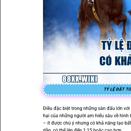
TỶ LỆ ĐẶT T
Điều đặc biệt trong những sân đấu lớn với
hại của những người am hiểu sâu về hình t
– ít được chú ý nhưng có khả năng tạo bất
dẫn, có thể lên đến 1:15 hoặc cao hơn.