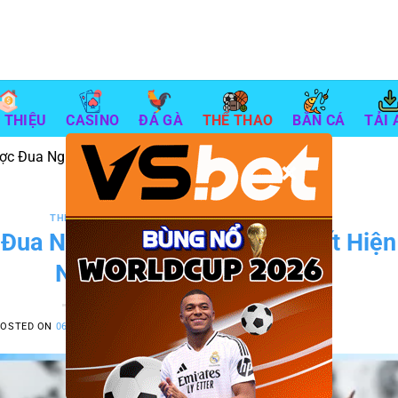
I THIỆU
CASINO
ĐÁ GÀ
THỂ THAO
BẮN CÁ
TẢI 
c Đua Ngựa Online Phổ Biến Nhất Hiện Nay
×
THỂ THAO
Đua Ngựa Online Phổ Biến Nhất Hiện
Nay
POSTED ON
06/10/2025
BY
BEAR