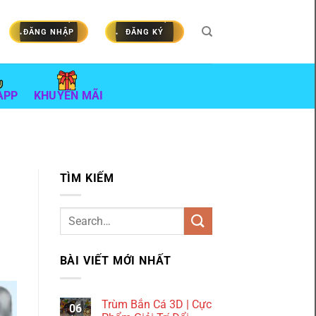
ĐĂNG NHẬP
ĐĂNG KÝ
APP
KHUYẾN MÃI
TÌM KIẾM
BÀI VIẾT MỚI NHẤT
Trùm Bắn Cá 3D | Cực
06