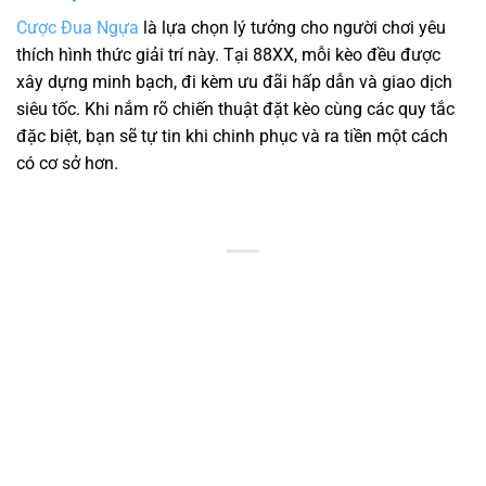
Cược Đua Ngựa
là lựa chọn lý tưởng cho người chơi yêu
thích hình thức giải trí này. Tại 88XX, mỗi kèo đều được
xây dựng minh bạch, đi kèm ưu đãi hấp dẫn và giao dịch
siêu tốc. Khi nắm rõ chiến thuật đặt kèo cùng các quy tắc
đặc biệt, bạn sẽ tự tin khi chinh phục và ra tiền một cách
có cơ sở hơn.