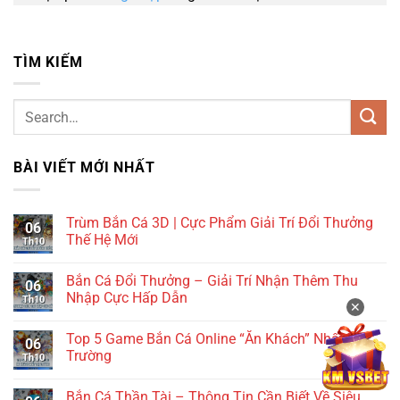
TÌM KIẾM
BÀI VIẾT MỚI NHẤT
Trùm Bắn Cá 3D | Cực Phẩm Giải Trí Đổi Thưởng
06
Thế Hệ Mới
Th10
Bắn Cá Đổi Thưởng – Giải Trí Nhận Thêm Thu
06
Nhập Cực Hấp Dẫn
Th10
✕
Top 5 Game Bắn Cá Online “Ăn Khách” Nhất Thị
06
Trường
Th10
Bắn Cá Thần Tài – Thông Tin Cần Biết Về Siêu