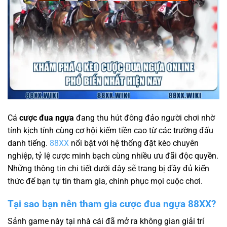
Cá
cược đua ngựa
đang thu hút đông đảo người chơi nhờ
tính kịch tính cùng cơ hội kiếm tiền cao từ các trường đấu
danh tiếng.
88XX
nổi bật với hệ thống đặt kèo chuyên
nghiệp, tỷ lệ cược minh bạch cùng nhiều ưu đãi độc quyền.
Những thông tin chi tiết dưới đây sẽ trang bị đầy đủ kiến
thức để bạn tự tin tham gia, chinh phục mọi cuộc chơi.
Tại sao bạn nên tham gia cược đua ngựa 88XX?
Sảnh game này tại nhà cái đã mở ra không gian giải trí