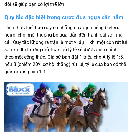
đội sẽ giúp bạn có lợi thế lớn.
Quy tắc đặc biệt trong cược đua ngựa cần nắm
Hình thức thể thao này có những quy định riêng biệt mà
người chơi mới thường bỏ qua, dẫn đến tranh cãi với nhà
cái. Quy tắc Không ra trận là một ví dụ – khi một con rút lui
sau khi thị trường mở, toàn bộ tỷ lệ sẽ được điều chỉnh
theo một công thức. Giả sử bạn đặt 1 triệu cho A tỷ lệ 1:5,
nếu B (chiếm 20% cơ hội thắng) rút lui, tỷ lệ của bạn có thể
giảm xuống còn 1:4.