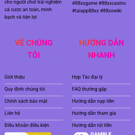
cho người chơi trải nghiệm
#88xxgame #88xxcasino
cá cược an toàn, minh
#taiapp88xx #88xxwiki
bạch và tiện lợi
VỀ CHÚNG
HƯỚNG DẪN
TÔI
NHANH
Giới thiệu
Hợp Tác đại lý
Quy định chúng tôi
FAQ thường gặp
Chính sách bảo mật
Hướng dẫn nạp tiền
Liên hệ
Hướng dẫn tham gia
Điều khoản điều kiện
Hướng dẫn rút tiền