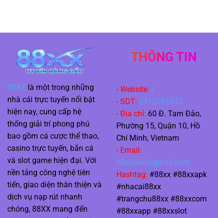
THÔNG TIN
88XX
là một trong những
- Website:
/
nhà cái trực tuyến nổi bật
- SDT:
0912581632
hiện nay, cung cấp hệ
- Địa chỉ:
60 Đ. Tam Đảo,
thống giải trí phong phú
Phường 15, Quận 10, Hồ
bao gồm cá cược thể thao,
Chí Minh, Vietnam
casino trực tuyến, bắn cá
- Email:
và slot game hiện đại. Với
88xxwiki@gmail.com
nền tảng công nghệ tiên
Hashtag:
#88xx #88xxapk
tiến, giao diện thân thiện và
#nhacai88xx
dịch vụ nạp rút nhanh
#trangchu88xx #88xxcom
chóng, 88XX mang đến
#88xxapp #88xxslot