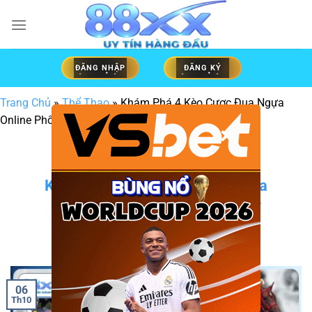
Skip
to
content
ĐĂNG NHẬP
ĐĂNG KÝ
Trang Chủ
»
Thể Thao
»
Khám Phá 4 Kèo Cược Đua Ngựa
Online Phổ Biến Nhất Hiện Nay
×
THỂ THAO
Khám Phá 4 Kèo Cược Đua Ngựa
Online Phổ Biến Nhất Hiện Nay
POSTED ON
06/10/2025
BY
BEAR
06
Th10