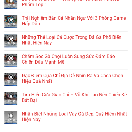
06
Phẩm Top 1
Th10
Trải Nghiệm Bắn Cá Nhân Ngư Với 3 Phòng Game
06
Hấp Dẫn
Th10
Những Thể Loại Cá Cược Trong Đá Gà Phổ Biến
06
Nhất Hiện Nay
Th10
Chăm Sóc Gà Chọi Luôn Sung Sức Đảm Bảo
06
Chiến Đấu Mạnh Mẽ
Th10
Đặc Điểm Cựa Chỉ Địa Dễ Nhìn Ra Và Cách Chọn
06
Hiệu Quả Nhất
Th10
Tìm Hiểu Cựa Giao Chỉ – Vũ Khí Tạo Nên Chiến Kê
06
Bất Bại
Th10
Nhận Biết Những Loại Vảy Gà Đẹp, Quý Hiếm Nhất
06
Hiện Nay
Th10