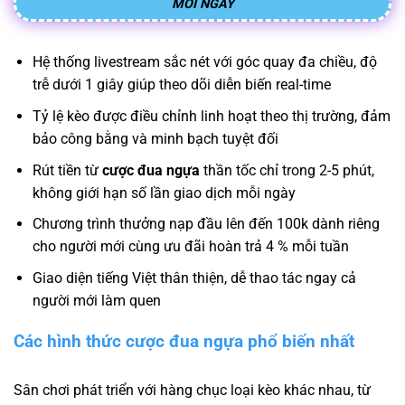
MỖI NGÀY
Hệ thống livestream sắc nét với góc quay đa chiều, độ
trễ dưới 1 giây giúp theo dõi diễn biến real-time
Tỷ lệ kèo được điều chỉnh linh hoạt theo thị trường, đảm
bảo công bằng và minh bạch tuyệt đối
Rút tiền từ
cược đua ngựa
thần tốc chỉ trong 2-5 phút,
không giới hạn số lần giao dịch mỗi ngày
Chương trình thưởng nạp đầu lên đến 100k dành riêng
cho người mới cùng ưu đãi hoàn trả 4 % mỗi tuần
Giao diện tiếng Việt thân thiện, dễ thao tác ngay cả
người mới làm quen
Các hình thức cược đua ngựa phổ biến nhất
Sân chơi phát triển với hàng chục loại kèo khác nhau, từ