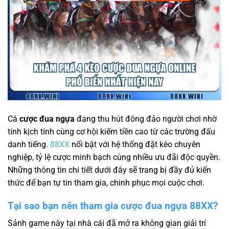
Cá
cược đua ngựa
đang thu hút đông đảo người chơi nhờ
tính kịch tính cùng cơ hội kiếm tiền cao từ các trường đấu
danh tiếng.
88XX
nổi bật với hệ thống đặt kèo chuyên
nghiệp, tỷ lệ cược minh bạch cùng nhiều ưu đãi độc quyền.
Những thông tin chi tiết dưới đây sẽ trang bị đầy đủ kiến
thức để bạn tự tin tham gia, chinh phục mọi cuộc chơi.
Tại sao bạn nên tham gia cược đua ngựa 88XX?
Sảnh game này tại nhà cái đã mở ra không gian giải trí