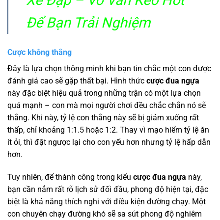
Xe Đạp – Vô Vàn Kèo Hot
Để Bạn Trải Nghiệm
Cược không thắng
Đây là lựa chọn thông minh khi bạn tin chắc một con được
đánh giá cao sẽ gặp thất bại. Hình thức
cược đua ngựa
này đặc biệt hiệu quả trong những trận có một lựa chọn
quá mạnh – con mà mọi người chơi đều chắc chắn nó sẽ
thắng. Khi này, tỷ lệ con thắng này sẽ bị giảm xuống rất
thấp, chỉ khoảng 1:1.5 hoặc 1:2. Thay vì mạo hiểm tỷ lệ ăn
ít ỏi, thì đặt ngược lại cho con yếu hơn nhưng tỷ lệ hấp dẫn
hơn.
Tuy nhiên, để thành công trong kiểu
cược đua ngựa
này,
bạn cần nắm rất rõ lịch sử đối đầu, phong độ hiện tại, đặc
biệt là khả năng thích nghi với điều kiện đường chạy. Một
con chuyên chạy đường khó sẽ sa sút phong độ nghiêm