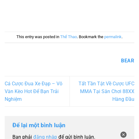
This entry was posted in
Thể Thao
. Bookmark the
permalink
.
BEAR
Cá Cược Đua Xe Đạp – Vô
Tất Tần Tật Về Cược UFC
Vàn Kèo Hot Để Bạn Trải
MMA Tại Sân Chơi 88XX
Nghiệm
Hàng Đầu
Để lại một bình luận
✕
Bạn phải
đăng nhập
để gửi bình luận.