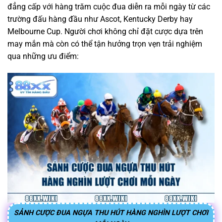
đẳng cấp với hàng trăm cuộc đua diễn ra mỗi ngày từ các
trường đấu hàng đầu như Ascot, Kentucky Derby hay
Melbourne Cup. Người chơi không chỉ đặt cược dựa trên
may mắn mà còn có thể tận hưởng trọn vẹn trải nghiệm
qua những ưu điểm:
SẢNH CƯỢC ĐUA NGỰA THU HÚT HÀNG NGHÌN LƯỢT CHƠI