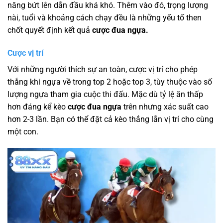
năng bứt lên dẫn đầu khá khó. Thêm vào đó, trọng lượng
nài, tuổi và khoảng cách chạy đều là những yếu tố then
chốt quyết định kết quả
cược đua ngựa.
Cược vị trí
Với những người thích sự an toàn, cược vị trí cho phép
thắng khi ngựa về trong top 2 hoặc top 3, tùy thuộc vào số
lượng ngựa tham gia cuộc thi đấu. Mặc dù tỷ lệ ăn thấp
hơn đáng kể kèo
cược đua ngựa
trên nhưng xác suất cao
hơn 2-3 lần. Bạn có thể đặt cả kèo thắng lẫn vị trí cho cùng
một con.