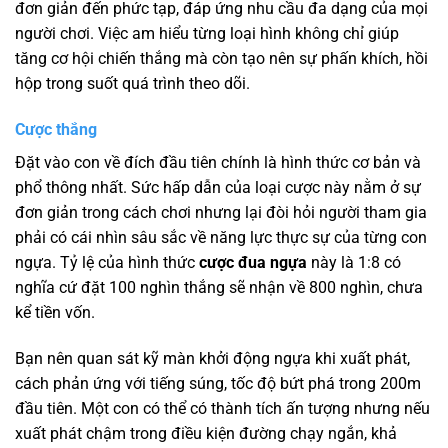
đơn giản đến phức tạp, đáp ứng nhu cầu đa dạng của mọi
người chơi. Việc am hiểu từng loại hình không chỉ giúp
tăng cơ hội chiến thắng mà còn tạo nên sự phấn khích, hồi
hộp trong suốt quá trình theo dõi.
Cược thắng
Đặt vào con về đích đầu tiên chính là hình thức cơ bản và
phổ thông nhất. Sức hấp dẫn của loại cược này nằm ở sự
đơn giản trong cách chơi nhưng lại đòi hỏi người tham gia
phải có cái nhìn sâu sắc về năng lực thực sự của từng con
ngựa. Tỷ lệ của hình thức
cược đua ngựa
này là 1:8 có
nghĩa cứ đặt 100 nghìn thắng sẽ nhận về 800 nghìn, chưa
kể tiền vốn.
Bạn nên quan sát kỹ màn khởi động ngựa khi xuất phát,
cách phản ứng với tiếng súng, tốc độ bứt phá trong 200m
đầu tiên. Một con có thể có thành tích ấn tượng nhưng nếu
xuất phát chậm trong điều kiện đường chạy ngắn, khả