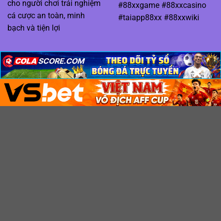
cho người chơi trải nghiệm
#88xxgame #88xxcasino
cá cược an toàn, minh
#taiapp88xx #88xxwiki
bạch và tiện lợi
VỀ CHÚNG
HƯỚNG DẪN
×
×
×
TÔI
NHANH
Giới thiệu
Hợp Tác đại lý
Quy định chúng tôi
FAQ thường gặp
Chính sách bảo mật
Hướng dẫn nạp tiền
Liên hệ
Hướng dẫn tham gia
Điều khoản điều kiện
Hướng dẫn rút tiền