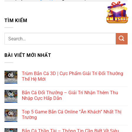
TÌM KIẾM
BÀI VIẾT MỚI NHẤT
Trùm Bắn Cá 3D | Cực Phẩm Giải Trí Đổi Thưởng
06
Thế Hệ Mới
Th10
Bắn Cá Đổi Thưởng – Giải Trí Nhận Thêm Thu
06
Nhập Cực Hấp Dẫn
Th10
Top 5 Game Bắn Cá Online “Ăn Khách” Nhất Thị
06
Trường
Th10
Bắn Cá Thần Tài – Thông Tin Cần Biết Về Siêu