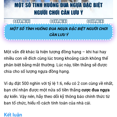
MỘT SỐ TÌNH HUỐNG ĐUA NGỰA ĐẶC BIỆT NGƯỜI CHƠI
CẦN LƯU Ý
Một vấn đề khác là hiện tượng đồng hạng – khi hai hay
nhiều con về đích cùng lúc trong khoảng cách không thể
phân biệt bằng mắt thường. Lúc này, tiền thắng sẽ được
chia cho số lượng ngựa đồng hạng.
Ví dụ đặt 500 nghìn với tỷ lệ 1:6, nếu có 2 con cùng về nhất,
bạn chỉ nhận được một nửa số tiền thắng
cược đua ngựa
dự kiến. Vậy nên, hãy theo dõi kỹ thông báo chính thức từ
ban tổ chức, hiểu rõ cách tính toán của nhà cái.
Kết luận