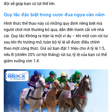
đội sẽ giúp bạn có lợi thế lớn.
Quy tắc đặc biệt trong cược đua ngựa cần nắm
Hình thức thể thao này có những quy định riêng biệt mà
người chơi mới thường bỏ qua, dẫn đến tranh cãi với nhà
cái. Quy tắc Không ra trận là một ví dụ – khi một con rút lui
sau khi thị trường mở, toàn bộ tỷ lệ sẽ được điều chỉnh
theo một công thức. Giả sử bạn đặt 1 triệu cho A tỷ lệ 1:5,
nếu B (chiếm 20% cơ hội thắng) rút lui, tỷ lệ của bạn có thể
giảm xuống còn 1:4.