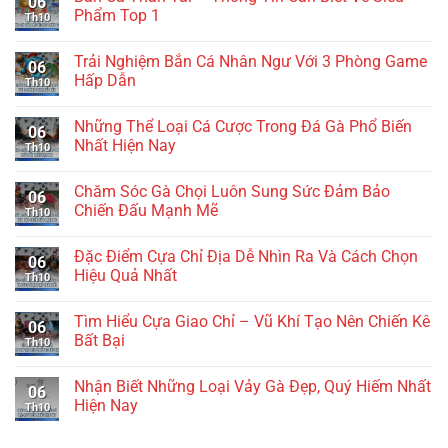
06
Phẩm Top 1
Th10
Trải Nghiệm Bắn Cá Nhân Ngư Với 3 Phòng Game
06
Hấp Dẫn
Th10
Những Thể Loại Cá Cược Trong Đá Gà Phổ Biến
06
Nhất Hiện Nay
Th10
Chăm Sóc Gà Chọi Luôn Sung Sức Đảm Bảo
06
Chiến Đấu Mạnh Mẽ
Th10
Đặc Điểm Cựa Chỉ Địa Dễ Nhìn Ra Và Cách Chọn
06
Hiệu Quả Nhất
Th10
Tìm Hiểu Cựa Giao Chỉ – Vũ Khí Tạo Nên Chiến Kê
06
Bất Bại
Th10
Nhận Biết Những Loại Vảy Gà Đẹp, Quý Hiếm Nhất
06
Hiện Nay
Th10