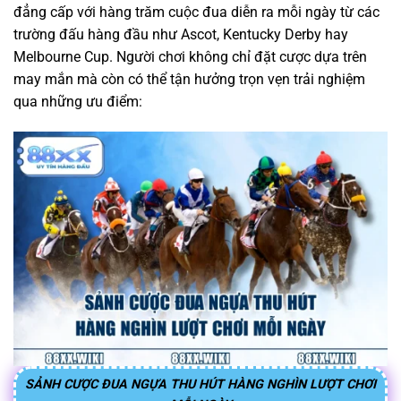
đẳng cấp với hàng trăm cuộc đua diễn ra mỗi ngày từ các
trường đấu hàng đầu như Ascot, Kentucky Derby hay
Melbourne Cup. Người chơi không chỉ đặt cược dựa trên
may mắn mà còn có thể tận hưởng trọn vẹn trải nghiệm
qua những ưu điểm:
SẢNH CƯỢC ĐUA NGỰA THU HÚT HÀNG NGHÌN LƯỢT CHƠI