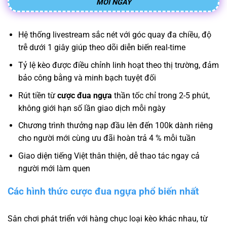
MỖI NGÀY
Hệ thống livestream sắc nét với góc quay đa chiều, độ
trễ dưới 1 giây giúp theo dõi diễn biến real-time
Tỷ lệ kèo được điều chỉnh linh hoạt theo thị trường, đảm
bảo công bằng và minh bạch tuyệt đối
Rút tiền từ
cược đua ngựa
thần tốc chỉ trong 2-5 phút,
không giới hạn số lần giao dịch mỗi ngày
Chương trình thưởng nạp đầu lên đến 100k dành riêng
cho người mới cùng ưu đãi hoàn trả 4 % mỗi tuần
Giao diện tiếng Việt thân thiện, dễ thao tác ngay cả
người mới làm quen
Các hình thức cược đua ngựa phổ biến nhất
Sân chơi phát triển với hàng chục loại kèo khác nhau, từ