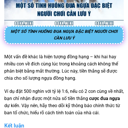
MỘT SỐ TÌNH HUỐNG ĐUA NGỰA ĐẶC BIỆT NGƯỜI CHƠI
CẦN LƯU Ý
Một vấn đề khác là hiện tượng đồng hạng – khi hai hay
nhiều con về đích cùng lúc trong khoảng cách không thể
phân biệt bằng mắt thường. Lúc này, tiền thắng sẽ được
chia cho số lượng ngựa đồng hạng.
Ví dụ đặt 500 nghìn với tỷ lệ 1:6, nếu có 2 con cùng về nhất,
bạn chỉ nhận được một nửa số tiền thắng
cược đua ngựa
dự kiến. Vậy nên, hãy theo dõi kỹ thông báo chính thức từ
ban tổ chức, hiểu rõ cách tính toán của nhà cái.
Kết luận