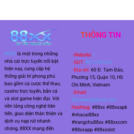
THÔNG TIN
88XX
là một trong những
- Website:
/
nhà cái trực tuyến nổi bật
- SDT:
0912581632
hiện nay, cung cấp hệ
- Địa chỉ:
60 Đ. Tam Đảo,
thống giải trí phong phú
Phường 15, Quận 10, Hồ
bao gồm cá cược thể thao,
Chí Minh, Vietnam
casino trực tuyến, bắn cá
- Email:
và slot game hiện đại. Với
88xxwiki@gmail.com
nền tảng công nghệ tiên
Hashtag:
#88xx #88xxapk
tiến, giao diện thân thiện và
#nhacai88xx
dịch vụ nạp rút nhanh
#trangchu88xx #88xxcom
chóng, 88XX mang đến
#88xxapp #88xxslot