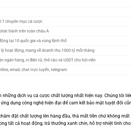
i 7 chuyên mục cá cược
 phát hành trên toàn châu Á
ộng tại 10 quốc gia và vùng lãnh thổ
 lý hoạt động, mang về doanh thu 1000 tỷ mỗi tháng
n ngân hàng, ví điện tử, thẻ cào và USDT cho hội viên
ine, email, chat trực tuyến, telegram
 những dịch vụ cá cược chất lượng nhất hiện nay. Chúng tôi liê
n ứng dụng công nghệ hiện đại để cam kết bảo mật tuyệt đối c
hâm đặt chất lượng lên hàng đầu, thà mất tiền chứ không mất u
g tất cả hoạt động, trả thưởng xanh chín, hỗ trợ nhiệt tình cho