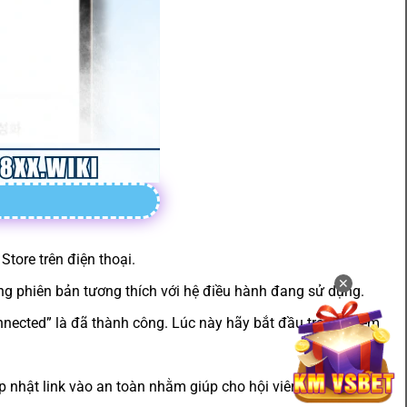
tore trên điện thoại.
✕
ng phiên bản tương thích với hệ điều hành đang sử dụng.
nected” là đã thành công. Lúc này hãy bắt đầu trải nghiệm
p nhật link vào an toàn nhằm giúp cho hội viên yên tâm tham