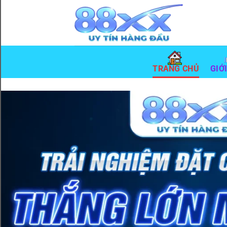
Skip
to
content
TRANG CHỦ
GIỚ