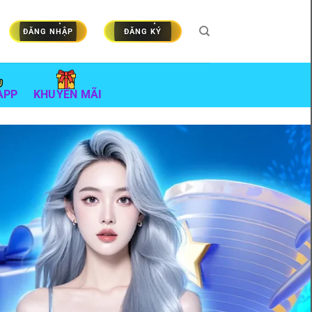
ĐĂNG NHẬP
ĐĂNG KÝ
APP
KHUYẾN MÃI