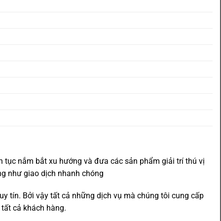
n tục nắm bắt xu hướng và đưa các sản phẩm giải trí thú vị
ũng như giao dịch nhanh chóng
y tín. Bởi vậy tất cả những dịch vụ mà chúng tôi cung cấp
 tất cả khách hàng.