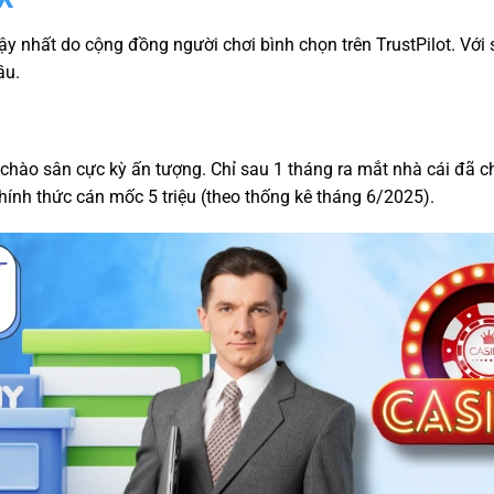
y nhất do cộng đồng người chơi bình chọn trên TrustPilot. Với 
ầu.
chào sân cực kỳ ấn tượng. Chỉ sau 1 tháng ra mắt nhà cái đã 
ính thức cán mốc 5 triệu (theo thống kê tháng 6/2025).