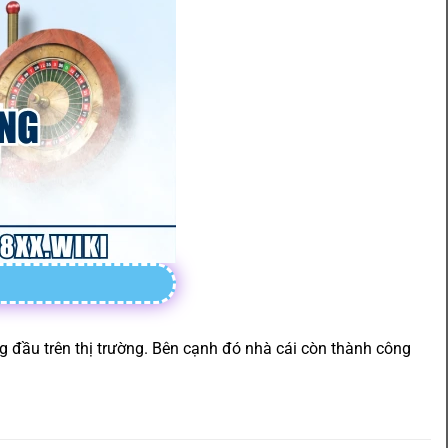
g đầu trên thị trường. Bên cạnh đó nhà cái còn thành công