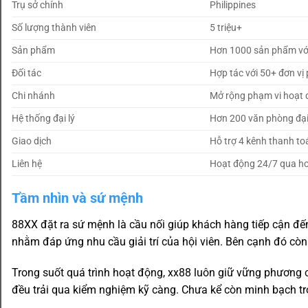
Trụ sở chính
Philippines
Số lượng thành viên
5 triệu+
Sản phẩm
Hơn 1000 sản phẩm vớ
Đối tác
Hợp tác với 50+ đơn vị
Chi nhánh
Mở rộng phạm vi hoạt đ
Hệ thống đại lý
Hơn 200 văn phòng đại
Giao dịch
Hỗ trợ 4 kênh thanh toá
Liên hệ
Hoạt động 24/7 qua hotl
Tầm nhìn và sứ mệnh
88XX đặt ra sứ mệnh là cầu nối giúp khách hàng tiếp cận đến
nhằm đáp ứng nhu cầu giải trí của hội viên. Bên cạnh đó cò
Trong suốt quá trình hoạt động, xx88 luôn giữ vững phương c
đều trải qua kiểm nghiệm kỹ càng. Chưa kể còn minh bạch tron