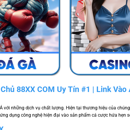
 Chủ 88XX COM Uy Tín #1 | Link Vào
 với những dịch vụ chất lượng. Hiện tại thương hiệu của chúng 
à ứng dụng công nghệ hiện đại vào sản phẩm cá cược hứa hẹn sẽ
XX