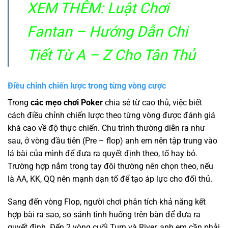
XEM THÊM:
Luật Chơi
Fantan – Hướng Dẫn Chi
Tiết Từ A – Z Cho Tân Thủ
Điều chỉnh chiến lược trong từng vòng cược
Trong
các mẹo chơi Poker
chia sẻ từ cao thủ, việc biết
cách điều chỉnh chiến lược theo từng vòng được đánh giá
khá cao về độ thực chiến. Chu trình thường diễn ra như
sau, ở vòng đầu tiên (Pre – flop) anh em nên tập trung vào
lá bài của mình để đưa ra quyết định theo, tố hay bỏ.
Trường hợp nắm trong tay đôi thường nên chọn theo, nếu
là AA, KK, QQ nên mạnh dạn tố để tạo áp lực cho đối thủ.
Sang đến vòng Flop, người chơi phân tích khả năng kết
hợp bài ra sao, so sánh tình huống trên bàn để đưa ra
quyết định. Đến 2 vòng cuối Turn và River, anh em cần phải