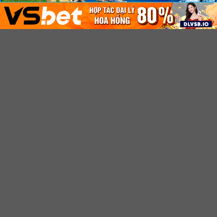
TÔI
NHANH
Giới thiệu
Hợp Tác đại lý
Quy định chúng tôi
FAQ thường gặp
Chính sách bảo mật
Hướng dẫn nạp tiền
Liên hệ
Hướng dẫn tham gia
Điều khoản điều kiện
Hướng dẫn rút tiền