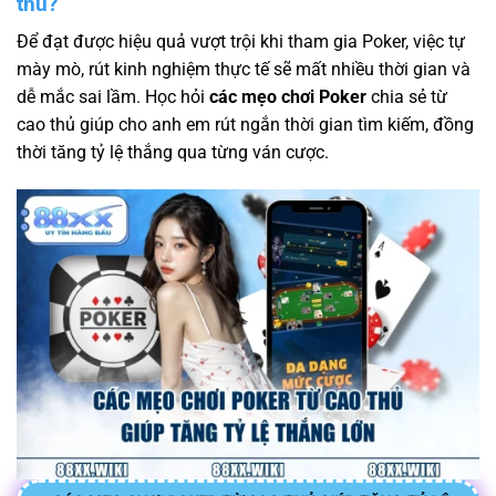
thủ?
Để đạt được hiệu quả vượt trội khi tham gia Poker, việc tự
mày mò, rút kinh nghiệm thực tế sẽ mất nhiều thời gian và
dễ mắc sai lầm. Học hỏi
các mẹo chơi Poker
chia sẻ từ
cao thủ giúp cho anh em rút ngắn thời gian tìm kiếm, đồng
thời tăng tỷ lệ thắng qua từng ván cược.