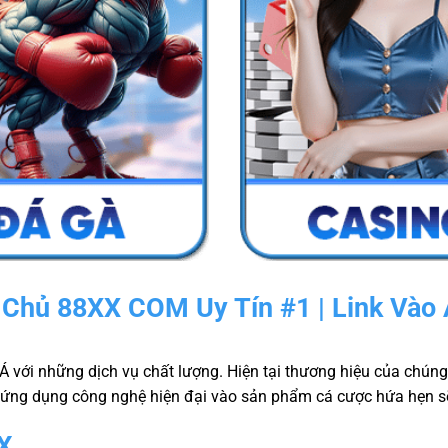
 Chủ 88XX COM Uy Tín #1 | Link Vào
 với những dịch vụ chất lượng. Hiện tại thương hiệu của chúng 
à ứng dụng công nghệ hiện đại vào sản phẩm cá cược hứa hẹn sẽ
XX