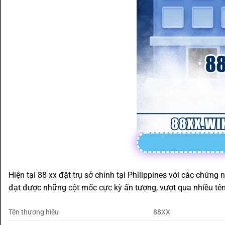
Hiện tại 88 xx đặt trụ sở chính tại Philippines với các ch
đạt được những cột mốc cực kỳ ấn tượng, vượt qua nhiều tên t
Tên thương hiệu
88XX