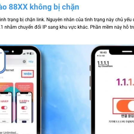
 vào 88XX không bị chặn
ình trạng bị chặn link. Nguyên nhân của tình trạng này chủ yếu 
1.1 nhằm chuyển đổi IP sang khu vực khác. Phần mềm này hỗ trợ