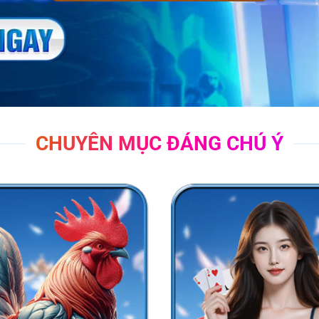
CHUYÊN MỤC ĐÁNG CHÚ Ý