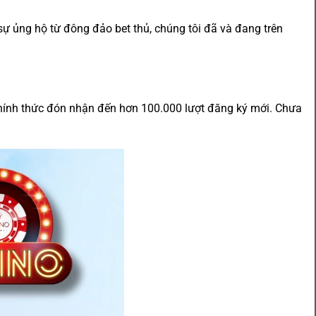
sự ủng hộ từ đông đảo bet thủ, chúng tôi đã và đang trên
chính thức đón nhận đến hơn 100.000 lượt đăng ký mới. Chưa