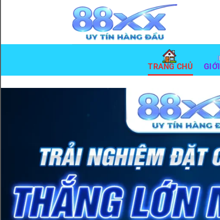
Skip
to
content
TRANG CHỦ
GIỚ