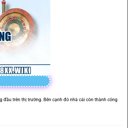
g đầu trên thị trường. Bên cạnh đó nhà cái còn thành công