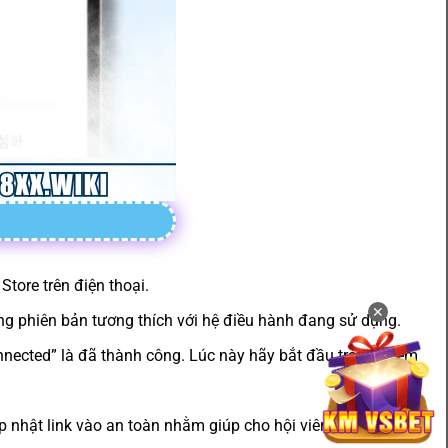
tore trên điện thoại.
✕
ng phiên bản tương thích với hệ điều hành đang sử dụng.
nected” là đã thành công. Lúc này hãy bắt đầu trải nghiệm
p nhật link vào an toàn nhằm giúp cho hội viên yên tâm tham