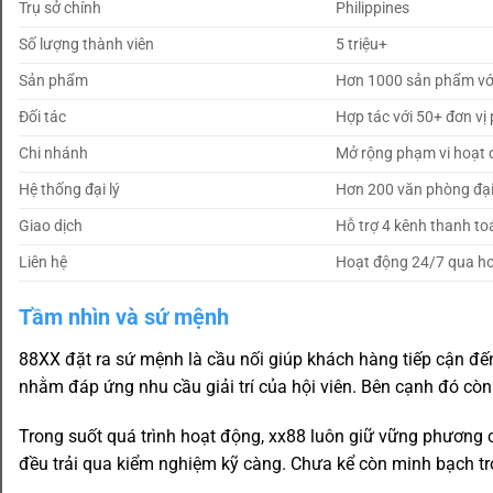
Trụ sở chính
Philippines
Số lượng thành viên
5 triệu+
Sản phẩm
Hơn 1000 sản phẩm vớ
Đối tác
Hợp tác với 50+ đơn vị
Chi nhánh
Mở rộng phạm vi hoạt đ
Hệ thống đại lý
Hơn 200 văn phòng đại
Giao dịch
Hỗ trợ 4 kênh thanh toá
Liên hệ
Hoạt động 24/7 qua hotl
Tầm nhìn và sứ mệnh
88XX đặt ra sứ mệnh là cầu nối giúp khách hàng tiếp cận đến
nhằm đáp ứng nhu cầu giải trí của hội viên. Bên cạnh đó cò
Trong suốt quá trình hoạt động, xx88 luôn giữ vững phương c
đều trải qua kiểm nghiệm kỹ càng. Chưa kể còn minh bạch tron