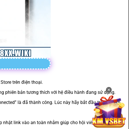
tore trên điện thoại.
✕
ng phiên bản tương thích với hệ điều hành đang sử dụng.
nected” là đã thành công. Lúc này hãy bắt đầu trải nghiệm
p nhật link vào an toàn nhằm giúp cho hội viên yên tâm tham