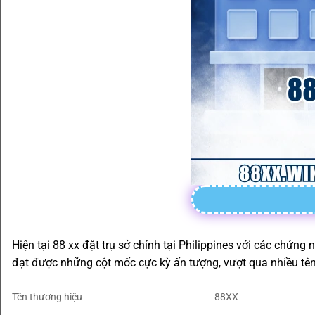
Hiện tại 88 xx đặt trụ sở chính tại Philippines với các ch
đạt được những cột mốc cực kỳ ấn tượng, vượt qua nhiều tên t
Tên thương hiệu
88XX