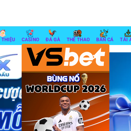
I THIỆU
CASINO
ĐÁ GÀ
THỂ THAO
BẮN CÁ
TẢI 
×