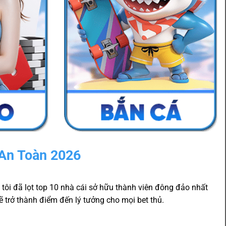
 An Toàn 2026
tôi đã lọt top 10 nhà cái sở hữu thành viên đông đảo nhất
 trở thành điểm đến lý tưởng cho mọi bet thủ.