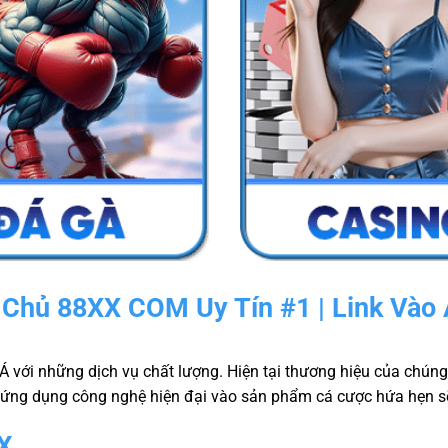
 Chủ 88XX COM Uy Tín #1 | Link Vào
 với những dịch vụ chất lượng. Hiện tại thương hiệu của chúng 
à ứng dụng công nghệ hiện đại vào sản phẩm cá cược hứa hẹn sẽ
XX