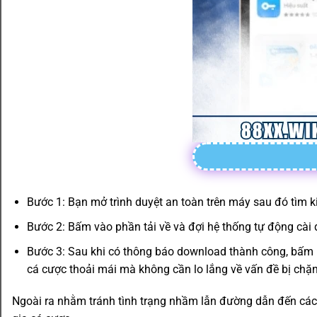
Bước 1: Bạn mở trình duyệt an toàn trên máy sau đó tìm ki
Bước 2: Bấm vào phần tải về và đợi hệ thống tự động cài 
Bước 3: Sau khi có thông báo download thành công, bấm m
cá cược thoải mái mà không cần lo lắng về vấn đề bị chặn
Ngoài ra nhằm tránh tình trạng nhầm lẫn đường dẫn đến các 