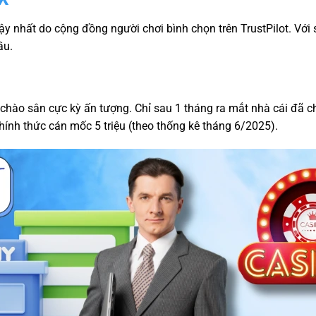
y nhất do cộng đồng người chơi bình chọn trên TrustPilot. Với 
ầu.
chào sân cực kỳ ấn tượng. Chỉ sau 1 tháng ra mắt nhà cái đã 
ính thức cán mốc 5 triệu (theo thống kê tháng 6/2025).