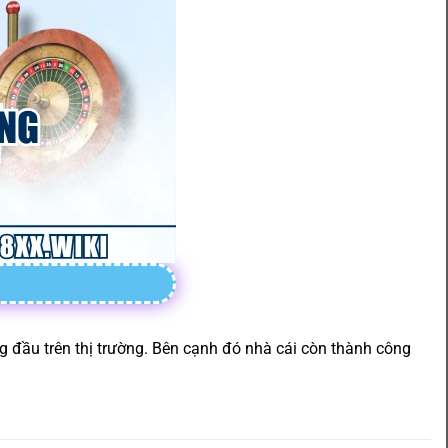
g đầu trên thị trường. Bên cạnh đó nhà cái còn thành công