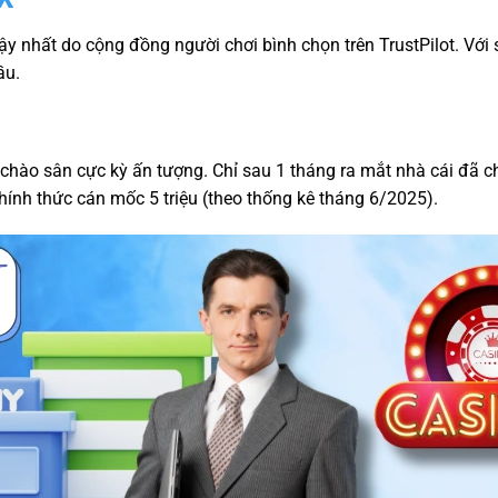
y nhất do cộng đồng người chơi bình chọn trên TrustPilot. Với 
ầu.
chào sân cực kỳ ấn tượng. Chỉ sau 1 tháng ra mắt nhà cái đã 
ính thức cán mốc 5 triệu (theo thống kê tháng 6/2025).