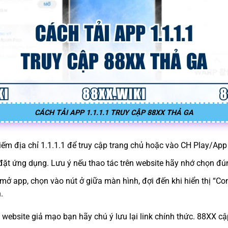
CÁCH TẢI APP 1.1.1.1 TRUY CẬP 88XX THẢ GA
ếm địa chỉ 1.1.1.1 để truy cập trang chủ hoặc vào CH Play/App S
đặt ứng dụng. Lưu ý nếu thao tác trên website hãy nhớ chọn đú
ở app, chọn vào nút ở giữa màn hình, đợi đến khi hiển thị “Con
.
website giả mạo bạn hãy chú ý lưu lại link chính thức. 88XX cậ