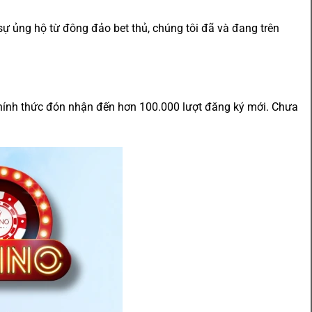
sự ủng hộ từ đông đảo bet thủ, chúng tôi đã và đang trên
chính thức đón nhận đến hơn 100.000 lượt đăng ký mới. Chưa