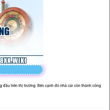
g đầu trên thị trường. Bên cạnh đó nhà cái còn thành công