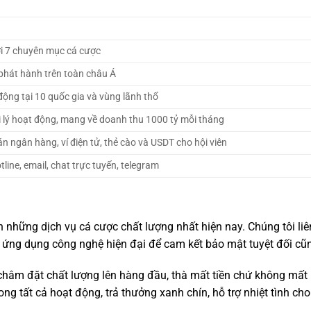
i 7 chuyên mục cá cược
 phát hành trên toàn châu Á
ộng tại 10 quốc gia và vùng lãnh thổ
 lý hoạt động, mang về doanh thu 1000 tỷ mỗi tháng
n ngân hàng, ví điện tử, thẻ cào và USDT cho hội viên
ine, email, chat trực tuyến, telegram
 những dịch vụ cá cược chất lượng nhất hiện nay. Chúng tôi liê
n ứng dụng công nghệ hiện đại để cam kết bảo mật tuyệt đối c
hâm đặt chất lượng lên hàng đầu, thà mất tiền chứ không mất u
g tất cả hoạt động, trả thưởng xanh chín, hỗ trợ nhiệt tình cho