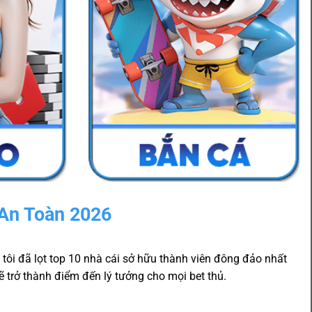
 An Toàn 2026
tôi đã lọt top 10 nhà cái sở hữu thành viên đông đảo nhất
 trở thành điểm đến lý tưởng cho mọi bet thủ.