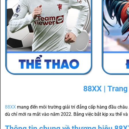
88XX | Trang
88XX
mang đến môi trường giải trí đẳng cấp hàng đầu châu Á
dù chỉ mới ra mắt vào năm 2022. Bằng việc bắt kịp xu thế v
Thông tin chung về thương hiệu 88