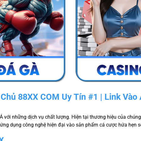
 Chủ 88XX COM Uy Tín #1 | Link Vào
 với những dịch vụ chất lượng. Hiện tại thương hiệu của chúng 
à ứng dụng công nghệ hiện đại vào sản phẩm cá cược hứa hẹn sẽ
XX