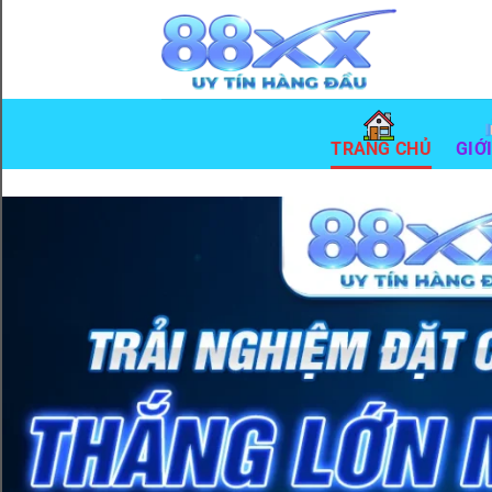
Skip
to
content
TRANG CHỦ
GIỚ