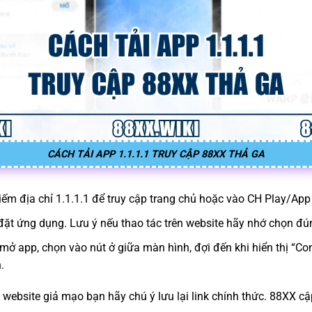
CÁCH TẢI APP 1.1.1.1 TRUY CẬP 88XX THẢ GA
ếm địa chỉ 1.1.1.1 để truy cập trang chủ hoặc vào CH Play/App S
đặt ứng dụng. Lưu ý nếu thao tác trên website hãy nhớ chọn đú
ở app, chọn vào nút ở giữa màn hình, đợi đến khi hiển thị “Con
.
website giả mạo bạn hãy chú ý lưu lại link chính thức. 88XX cậ