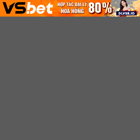
cược mà không lo lắng vấn đề nhà cái không thanh toán
tiền thưởng.
HỎI ĐÁP VỀ SỐ LẦN RÚT TIỀN TỐI ĐA TẠI NHÀ CÁI
Dưới 18 tuổi chơi cá cược tại 88XX có sao không?
Tất cả bet thủ khi tham gia giải trí tại nhà cái đều cần phải