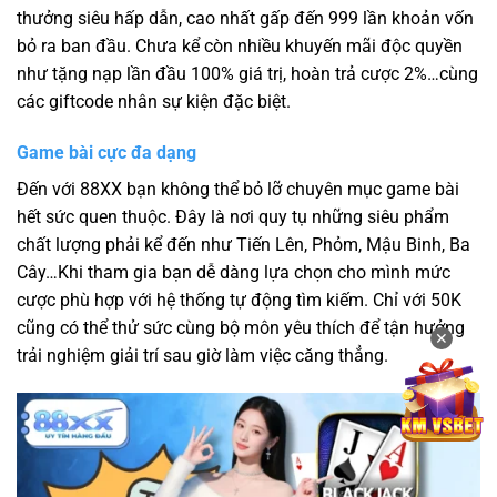
thưởng siêu hấp dẫn, cao nhất gấp đến 999 lần khoản vốn
bỏ ra ban đầu. Chưa kể còn nhiều khuyến mãi độc quyền
như tặng nạp lần đầu 100% giá trị, hoàn trả cược 2%…cùng
các giftcode nhân sự kiện đặc biệt.
Game bài cực đa dạng
Đến với 88XX bạn không thể bỏ lỡ chuyên mục game bài
hết sức quen thuộc. Đây là nơi quy tụ những siêu phẩm
chất lượng phải kể đến như Tiến Lên, Phỏm, Mậu Binh, Ba
Cây…Khi tham gia bạn dễ dàng lựa chọn cho mình mức
cược phù hợp với hệ thống tự động tìm kiếm. Chỉ với 50K
cũng có thể thử sức cùng bộ môn yêu thích để tận hưởng
✕
trải nghiệm giải trí sau giờ làm việc căng thẳng.