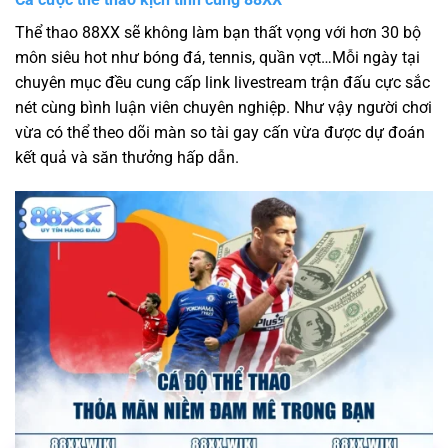
Thể thao 88XX sẽ không làm bạn thất vọng với hơn 30 bộ
môn siêu hot như bóng đá, tennis, quần vợt…Mỗi ngày tại
chuyên mục đều cung cấp link livestream trận đấu cực sắc
nét cùng bình luận viên chuyên nghiệp. Như vậy người chơi
vừa có thể theo dõi màn so tài gay cấn vừa được dự đoán
kết quả và săn thưởng hấp dẫn.