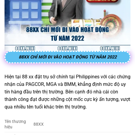
88XX CHỈ MỚI ĐI VÀO HOẠT ĐỘNG TỪ NĂM 2022
Hiện tại 88 xx đặt trụ sở chính tại Philippines với các chứng
nhận của PAGCOR, MGA và BMM, khẳng định mức độ uy
tín hàng đầu trên thị trường. Bên cạnh đó nhà cái còn
thành công đạt được những cột mốc cực kỳ ấn tượng, vượt
qua nhiều tên tuổi khác trên thị trường.
Tên thương
88XX
hiệu