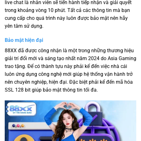
live chat là nhân viên sẽ tiến hành tiếp nhận và giải quyết
trong khoảng vòng 10 phút. Tất cả các thông tin mà bạn
cung cấp cho quá trình này luôn được bảo mật nên hãy
yên tâm sử dụng.
Bảo mật hiện đại
88XX đã được công nhận là một trong những thương hiệu
giải trí đổi mới và sáng tạo nhất năm 2024 do Asia Gaming
trao tặng. Để có thành tựu này phải kể đến việc nhà cái
luôn ứng dụng công nghệ mới giúp hệ thống vận hành trở
nên chuyên nghiệp, hiện đại. Đặc biệt phải kể đến mã hóa
SSL 128 bit giúp bảo mật thông tin tối đa.