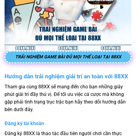
TRẢI NGHIỆM GAME BÀI ĐỦ MỌI THỂ LOẠI TẠI 88XX
Hướng dẫn trải nghiệm giải trí an toàn với 88XX
Tham gia cùng 88XX sẽ mang đến cho bạn những giây
phút giải trí đầy thú vị. Để tối ưu việc cá cược mà không
gặp phải tình trạng trục trặc bạn hãy theo dõi hướng dẫn
bên dưới đây.
Đăng ký tài khoản
Đăng ký 88XX là thao tác đầu tiên người chơi cần thực