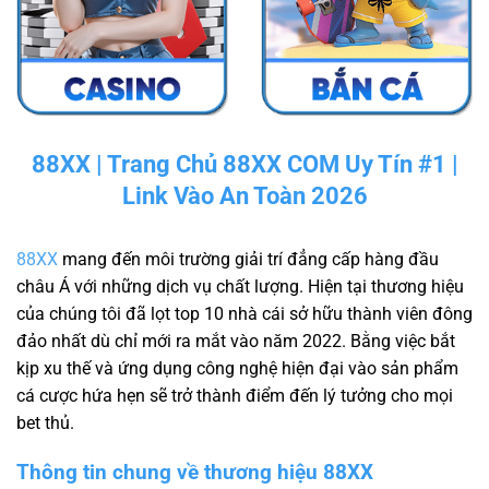
88XX | Trang Chủ 88XX COM Uy Tín #1 |
Link Vào An Toàn 2026
88XX
mang đến môi trường giải trí đẳng cấp hàng đầu
châu Á với những dịch vụ chất lượng. Hiện tại thương hiệu
của chúng tôi đã lọt top 10 nhà cái sở hữu thành viên đông
đảo nhất dù chỉ mới ra mắt vào năm 2022. Bằng việc bắt
kịp xu thế và ứng dụng công nghệ hiện đại vào sản phẩm
cá cược hứa hẹn sẽ trở thành điểm đến lý tưởng cho mọi
bet thủ.
Thông tin chung về thương hiệu 88XX