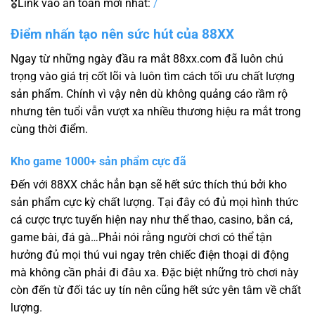
🎖️Link vào an toàn mới nhất:
/
Điểm nhấn tạo nên sức hút của 88XX
Ngay từ những ngày đầu ra mắt 88xx.com đã luôn chú
trọng vào giá trị cốt lõi và luôn tìm cách tối ưu chất lượng
sản phẩm. Chính vì vậy nên dù không quảng cáo rầm rộ
nhưng tên tuổi vẫn vượt xa nhiều thương hiệu ra mắt trong
cùng thời điểm.
Kho game 1000+ sản phẩm cực đã
Đến với 88XX chắc hẳn bạn sẽ hết sức thích thú bởi kho
sản phẩm cực kỳ chất lượng. Tại đây có đủ mọi hình thức
cá cược trực tuyến hiện nay như thể thao, casino, bắn cá,
game bài, đá gà…Phải nói rằng người chơi có thể tận
hưởng đủ mọi thú vui ngay trên chiếc điện thoại di động
mà không cần phải đi đâu xa. Đặc biệt những trò chơi này
còn đến từ đối tác uy tín nên cũng hết sức yên tâm về chất
lượng.