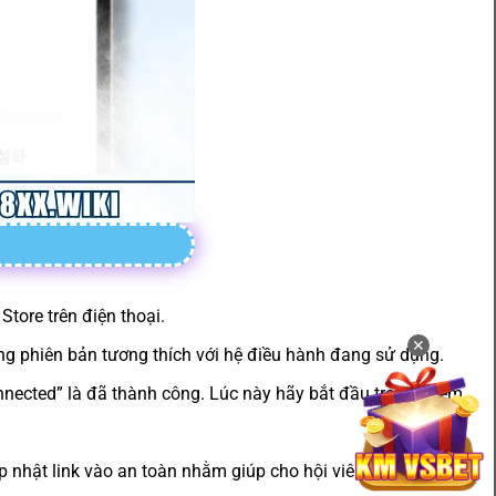
tore trên điện thoại.
✕
ng phiên bản tương thích với hệ điều hành đang sử dụng.
nected” là đã thành công. Lúc này hãy bắt đầu trải nghiệm
p nhật link vào an toàn nhằm giúp cho hội viên yên tâm tham