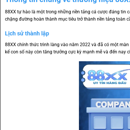
88XX tự hào là một trong những nền tảng cá cược đáng tin cậ
chặng đường hoàn thành mục tiêu trở thành nền tảng toàn c
Lịch sử thành lập
88XX chính thức trình làng vào năm 2022 và đã có một màn 
kể con số này còn tăng trưởng cực kỳ mạnh mẽ và đến nay ch