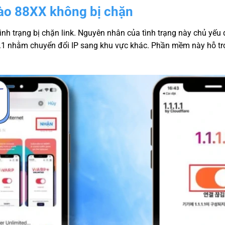
 vào 88XX không bị chặn
ình trạng bị chặn link. Nguyên nhân của tình trạng này chủ yếu 
1.1 nhằm chuyển đổi IP sang khu vực khác. Phần mềm này hỗ trợ