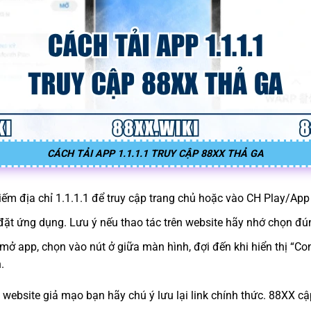
CÁCH TẢI APP 1.1.1.1 TRUY CẬP 88XX THẢ GA
ếm địa chỉ 1.1.1.1 để truy cập trang chủ hoặc vào CH Play/App S
đặt ứng dụng. Lưu ý nếu thao tác trên website hãy nhớ chọn đú
ở app, chọn vào nút ở giữa màn hình, đợi đến khi hiển thị “Con
.
website giả mạo bạn hãy chú ý lưu lại link chính thức. 88XX cậ