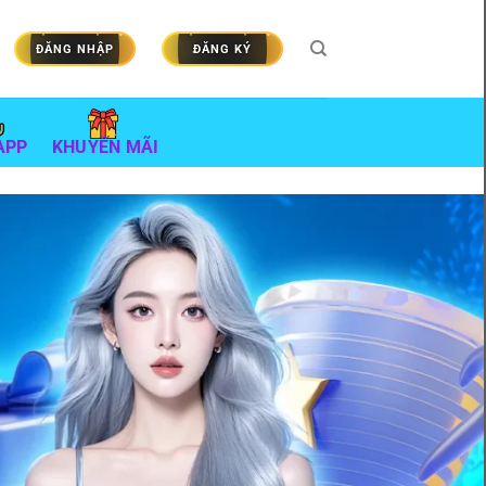
ĐĂNG NHẬP
ĐĂNG KÝ
APP
KHUYẾN MÃI