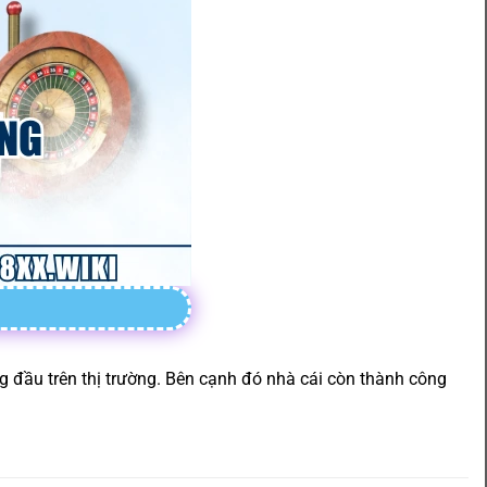
g đầu trên thị trường. Bên cạnh đó nhà cái còn thành công