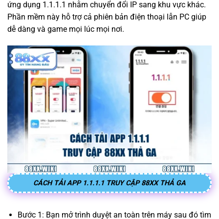
ứng dụng 1.1.1.1 nhằm chuyển đổi IP sang khu vực khác.
Phần mềm này hỗ trợ cả phiên bản điện thoại lẫn PC giúp
dễ dàng và game mọi lúc mọi nơi.
CÁCH TẢI APP 1.1.1.1 TRUY CẬP 88XX THẢ GA
Bước 1: Bạn mở trình duyệt an toàn trên máy sau đó tìm