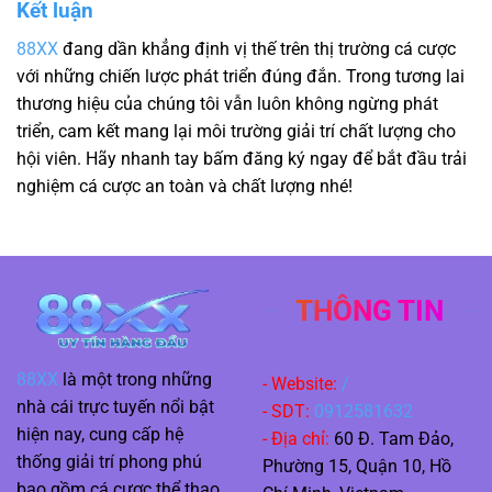
Kết luận
88XX
đang dần khẳng định vị thế trên thị trường cá cược
với những chiến lược phát triển đúng đắn. Trong tương lai
thương hiệu của chúng tôi vẫn luôn không ngừng phát
triển, cam kết mang lại môi trường giải trí chất lượng cho
hội viên. Hãy nhanh tay bấm đăng ký ngay để bắt đầu trải
nghiệm cá cược an toàn và chất lượng nhé!
THÔNG TIN
88XX
là một trong những
- Website:
/
nhà cái trực tuyến nổi bật
- SDT:
0912581632
hiện nay, cung cấp hệ
- Địa chỉ:
60 Đ. Tam Đảo,
thống giải trí phong phú
Phường 15, Quận 10, Hồ
bao gồm cá cược thể thao,