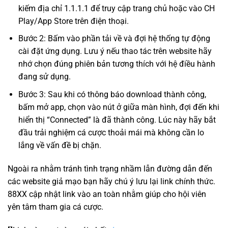
kiếm địa chỉ 1.1.1.1 để truy cập trang chủ hoặc vào CH
Play/App Store trên điện thoại.
Bước 2: Bấm vào phần tải về và đợi hệ thống tự động
cài đặt ứng dụng. Lưu ý nếu thao tác trên website hãy
nhớ chọn đúng phiên bản tương thích với hệ điều hành
đang sử dụng.
Bước 3: Sau khi có thông báo download thành công,
bấm mở app, chọn vào nút ở giữa màn hình, đợi đến khi
hiển thị “Connected” là đã thành công. Lúc này hãy bắt
đầu trải nghiệm cá cược thoải mái mà không cần lo
lắng về vấn đề bị chặn.
Ngoài ra nhằm tránh tình trạng nhầm lẫn đường dẫn đến
các website giả mạo bạn hãy chú ý lưu lại link chính thức.
88XX cập nhật link vào an toàn nhằm giúp cho hội viên
yên tâm tham gia cá cược.