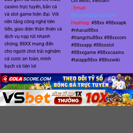
Chí Minh, Vietnam
casino trực tuyến, bắn cá
- Email:
và slot game hiện đại. Với
88xxwiki@gmail.com
nền tảng công nghệ tiên
Hashtag:
#88xx #88xxapk
tiến, giao diện thân thiện và
#nhacai88xx
dịch vụ nạp rút nhanh
#trangchu88xx #88xxcom
chóng, 88XX mang đến
#88xxapp #88xxslot
cho người chơi trải nghiệm
#88xxgame #88xxcasino
cá cược an toàn, minh
#taiapp88xx #88xxwiki
bạch và tiện lợi
×
×
×
VỀ CHÚNG
HƯỚNG DẪN
TÔI
NHANH
Giới thiệu
Hợp Tác đại lý