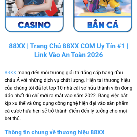
88XX | Trang Chủ 88XX COM Uy Tín #1 |
Link Vào An Toàn 2026
88XX
mang đến môi trường giải trí đẳng cấp hàng đầu
châu Á với những dịch vụ chất lượng. Hiện tại thương hiệu
của chúng tôi đã lọt top 10 nhà cái sở hữu thành viên đông
đảo nhất dù chỉ mới ra mắt vào năm 2022. Bằng việc bắt
kịp xu thế và ứng dụng công nghệ hiện đại vào sản phẩm
cá cược hứa hẹn sẽ trở thành điểm đến lý tưởng cho mọi
bet thủ.
Thông tin chung về thương hiệu 88XX