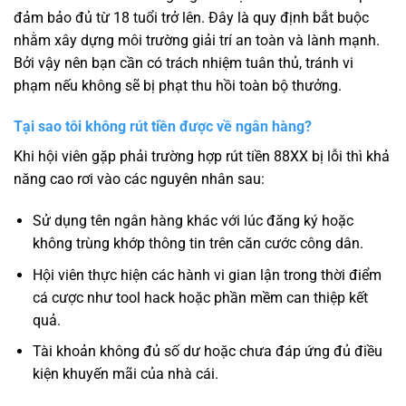
đảm bảo đủ từ 18 tuổi trở lên. Đây là quy định bắt buộc
nhằm xây dựng môi trường giải trí an toàn và lành mạnh.
Bởi vậy nên bạn cần có trách nhiệm tuân thủ, tránh vi
phạm nếu không sẽ bị phạt thu hồi toàn bộ thưởng.
Tại sao tôi không rút tiền được về ngân hàng?
Khi hội viên gặp phải trường hợp rút tiền 88XX bị lỗi thì khả
năng cao rơi vào các nguyên nhân sau:
Sử dụng tên ngân hàng khác với lúc đăng ký hoặc
không trùng khớp thông tin trên căn cước công dân.
Hội viên thực hiện các hành vi gian lận trong thời điểm
cá cược như tool hack hoặc phần mềm can thiệp kết
quả.
Tài khoản không đủ số dư hoặc chưa đáp ứng đủ điều
kiện khuyến mãi của nhà cái.