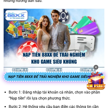
những hướng dẫn sau.
✕
NẠP TIỀN 88XX ĐỂ TRẢI NGHIỆM KHO GAME SIÊU KHỦNG
Bước 1: Đăng nhập tài khoản cá nhân, chọn vào phần
“Nạp tiền” rồi lựa chọn phương thức.
Bước 2: Hệ thống yêu cầu bạn điền các thông tin cần