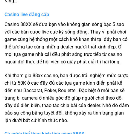
King…
Casino live đẳng cấp
Casino 88XX sẽ đưa bạn vào không gian sòng bạc 5 sao
với các bàn cược live cực kỳ sống động. Thay vì phải chơi
game cùng hệ thống một cách khô khan thì tại đây bạn có
thể tương tác cùng những dealer người thật xinh đẹp. Ở
mọi tựa game nhà cái đều phát sóng trực tiếp từ casino
ngoài đời thực để hội viên có giây phút giải trí hài lòng.
Khi tham gia 88xx casino, bạn được trải nghiệm mức cược
chỉ từ 50K ở các đầy đủ các tựa game kinh điển phải kể
đến như Baccarat, Poker, Roulette…Đặc biệt ở mỗi bàn sẽ
trang bị camera ở nhiều góc độ giúp người chơi theo dõi
đầy đủ diễn biến, thao tác chia bài của dealer. Nhờ đó đảm
bảo sự công bằng tuyệt đối, không xảy ra tình trạng gian
lận dưới bất cứ hình thức nào.
Cá cược thể thao kịch tính cùng 88XX