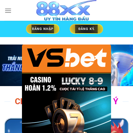
Skip
to
content
ĐĂNG NHẬP
ĐĂNG KÝ
×
CHUYÊN MỤC ĐÁNG CHÚ Ý