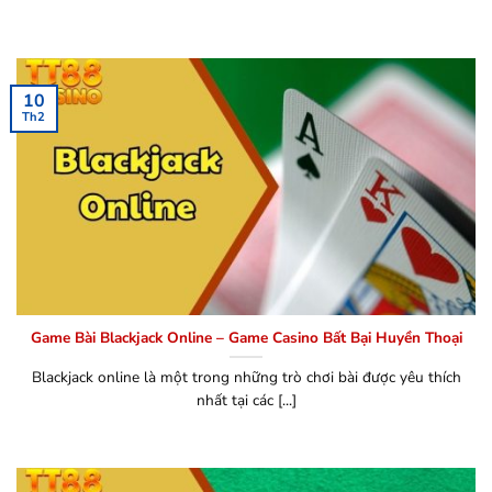
10
Th2
Game Bài Blackjack Online – Game Casino Bất Bại Huyền Thoại
Blackjack online là một trong những trò chơi bài được yêu thích
nhất tại các [...]