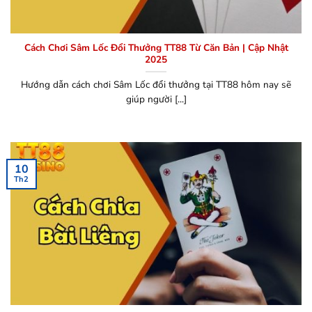
Cách Chơi Sâm Lốc Đổi Thưởng TT88 Từ Căn Bản | Cập Nhật
2025
Hướng dẫn cách chơi Sâm Lốc đổi thưởng tại TT88 hôm nay sẽ
giúp người [...]
10
Th2