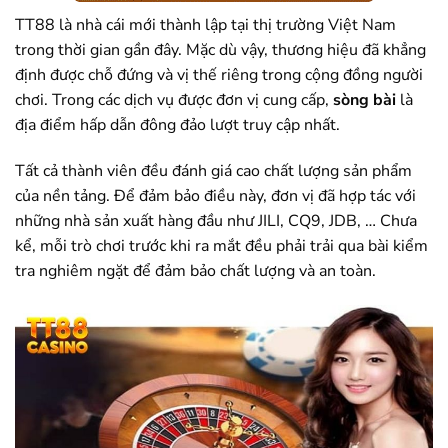
TT88 là nhà cái mới thành lập tại thị trường Việt Nam
trong thời gian gần đây. Mặc dù vậy, thương hiệu đã khẳng
định được chỗ đứng và vị thế riêng trong cộng đồng người
chơi. Trong các dịch vụ được đơn vị cung cấp,
sòng bài
là
địa điểm hấp dẫn đông đảo lượt truy cập nhất.
Tất cả thành viên đều đánh giá cao chất lượng sản phẩm
của nền tảng. Để đảm bảo điều này, đơn vị đã hợp tác với
những nhà sản xuất hàng đầu như JILI, CQ9, JDB, … Chưa
kể, mỗi trò chơi trước khi ra mắt đều phải trải qua bài kiểm
tra nghiêm ngặt để đảm bảo chất lượng và an toàn.