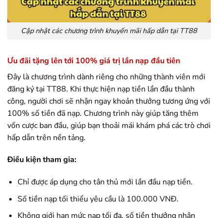
Cập nhật các chương trình khuyến mãi hấp dẫn tại TT88
Ưu đãi tặng lên tới 100% giá trị lần nạp đầu tiên
Đây là chương trình dành riêng cho những thành viên mới
đăng ký tại TT88. Khi thực hiện nạp tiền lần đầu thành
công, người chơi sẽ nhận ngay khoản thưởng tương ứng với
100% số tiền đã nạp. Chương trình này giúp tăng thêm
vốn cược ban đầu, giúp bạn thoải mái khám phá các trò chơi
hấp dẫn trên nền tảng.
Điều kiện tham gia:
Chỉ được áp dụng cho tân thủ mới lần đầu nạp tiền.
Số tiền nạp tối thiểu yêu cầu là 100.000 VNĐ.
Không giới hạn mức nạp tối đa, số tiền thưởng nhận