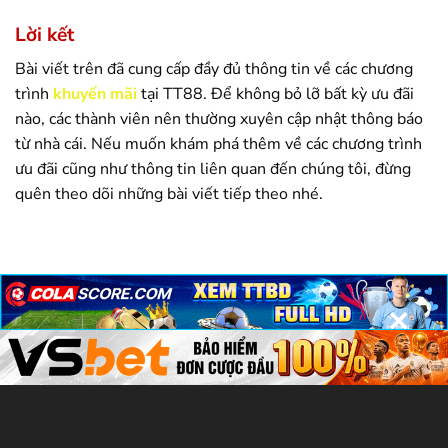
Lời kết
Bài viết trên đã cung cấp đầy đủ thông tin về các chương
trình
khuyến mãi
tại TT88. Để không bỏ lỡ bất kỳ ưu đãi
nào, các thành viên nên thường xuyên cập nhật thông báo
từ nhà cái. Nếu muốn khám phá thêm về các chương trình
ưu đãi cũng như thông tin liên quan đến chúng tôi, đừng
quên theo dõi những bài viết tiếp theo nhé.
×
×
×
VỀ CHÚNG TÔI
Giới thiệu
Liên Hệ