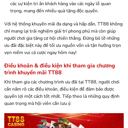
các sự kiện tri ân khách hàng vào các ngày lễ quan
trọng, mang đến nhiều quà tặng độc quyền.
Với hệ thống khuyến mãi đa dạng và hấp dẫn, TT88 không
chỉ mang lại trải nghiệm giải trí phong phú mà còn giúp
người chơi gia tăng cơ hội chiến thắng. Đừng bỏ lỡ những
ưu đãi đặc biệt này để tối ưu nguồn vốn và tận hưởng trọn
vẹn niềm vui cá cược ngay hôm nay!
Điều khoản & điều kiện khi tham gia chương
trình khuyến mãi TT88
Khi tham gia các chương trình ưu đãi tại TT88, người chơi
cần nắm rõ các điều khoản, điều kiện để đảm bảo được
quyền lợi một cách tốt nhất. Tiếp theo là những quy định
quan trọng mà hội viên cần lưu ý: