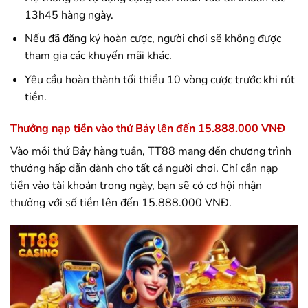
13h45 hàng ngày.
Nếu đã đăng ký hoàn cược, người chơi sẽ không được
tham gia các khuyến mãi khác.
Yêu cầu hoàn thành tối thiểu 10 vòng cược trước khi rút
tiền.
Thưởng nạp tiền vào thứ Bảy lên đến 15.888.000 VNĐ
Vào mỗi thứ Bảy hàng tuần, TT88 mang đến chương trình
thưởng hấp dẫn dành cho tất cả người chơi. Chỉ cần nạp
tiền vào tài khoản trong ngày, bạn sẽ có cơ hội nhận
thưởng với số tiền lên đến 15.888.000 VNĐ.