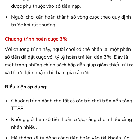
được phụ thuộc vào số tiền nạp.
Người chơi cần hoàn thành số vòng cược theo quy định
trước khi rút thưởng.
Chương trình hoàn cược 3%
Với chương trình này, người chơi có thể nhận lại một phần
số tiền đã đặt cược với tỷ lệ hoàn trả lên đến 3%. Đây là
một trong những chính sách hấp dẫn giúp giảm thiểu rủi ro
và tối ưu lợi nhuận khi tham gia cá cược.
Điều kiện áp dụng:
Chương trình dành cho tất cả các trò chơi trên nền tảng
TT88.
Không giới hạn số tiền hoàn cược, càng chơi nhiều càng
nhận nhiều.
Hệ thống sẽ tự động cộng tiền hoàn vào tài khoản lúc